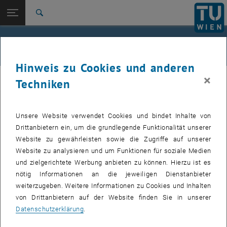
Studium
Seitennavigation öffnen
EN
TU Login
Forschung
Suche
International
Quicklinks
Lehre
Quicklinks-Menü umschalten
Karriere
Hinweis zu Cookies und anderen
Zur 1. Menü Ebene
Computational Mathematics in Engineering
×
CME
Techniken
Zurück zur letzten Ebene:
Markus Wess
Zurück: Subseiten von Markus Wess auflisten
Lehre
aktuelle Lehrveranstaltungen
Unsere Website verwendet Cookies und bindet Inhalte von
Drittanbietern ein, um die grundlegende Funktionalität unserer
Website zu gewährleisten sowie die Zugriffe auf unserer
AKNUM Numerische Methoden für Wellenphänomene
Website zu analysieren und um Funktionen für soziale Medien
, öffnet eine externe URL in einem neuen Fenster
, öffnet eine externe URL in einem neuen Fenster
TISS
,
TUWEL
und zielgerichtete Werbung anbieten zu können. Hierzu ist es
nötig Informationen an die jeweiligen Dienstanbieter
weiterzugeben. Weitere Informationen zu Cookies und Inhalten
frühere Lehrveranstaltungen
von Drittanbietern auf der Website finden Sie in unserer
Datenschutzerklärung
.