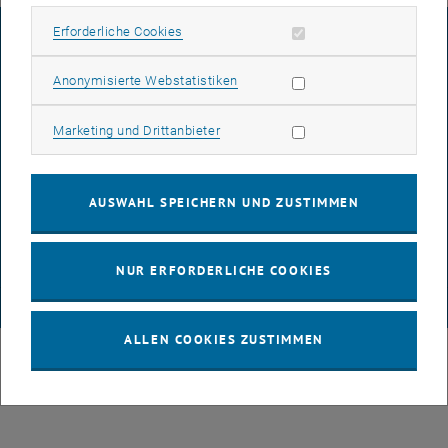
Erforderliche Cookies zulassen
Erforderliche Cookies
IMPRESSUM
Statistik Cookies zulassen
Anonymisierte Webstatistiken
BARRIEREFREIHEITSERKLÄRUNG
Marketing Cookies zulassen
Marketing und Drittanbieter
DATENSCHUTZERKLÄRUNG (PDF)
AUSWAHL SPEICHERN UND ZUSTIMMEN
COOKIEEINSTELLUNGEN
NUR ERFORDERLICHE COOKIES
© TU Wien
# 100068
ALLEN COOKIES ZUSTIMMEN