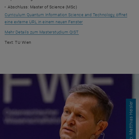
Abschluss: Master of Science (MSc)
Curriculum Quantum Information Science and Technology, öffnet
, öffnet eine externe URL in 
eine externe URL in einem neuen Fenster
, öffnet eine externe URL in ei
Mehr Details zum Masterstudium QIST
Text: TU Wien
Hero Startseite
© TU Wien, Foto: Matthias Heisler