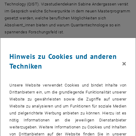
Technology (QIST). Vizestudiendekanin Sabine Andergassen verrät
im Gespräch welche Schwerpunkte in dem neuen Masterprogramm
gesetzt werden, welche beruflichen Möglichkeiten sich
Absolvent_innen bieten und warum Quantentechnologie so ein
spannendes Forschungsfeld ist.
Quantum Information Science and Technology, kurz QIST,
lautet der Name des neuen Masterprogramms. Was verbirgt
Hinweis zu Cookies und anderen
sich dahinter und welche Schwerpunkte gibt es im Master?
×
Techniken
Sabine Andergassen (SA):
Quantum Information Science und
Quantum Technology hat sich in der letzten Zeit als eigenständiger
und interdisziplinärer Forschungsbereich an der Schnittstelle
Unsere Website verwendet Cookies und bindet Inhalte von
zwischen der Physik, Informatik und Elektrotechnik
Drittanbietern ein, um die grundlegende Funktionalität unserer
herauskristallisiert. Das Ziel ist wissenschaftliche und
Website zu gewährleisten sowie die Zugriffe auf unserer
technologische Fragestellungen von Grundlagenforschung bis hin
Website zu analysieren und um Funktionen für soziale Medien
zu deren Anwendungen und wirtschaftlichen Umsetzungen zu
und zielgerichtete Werbung anbieten zu können. Hierzu ist es
finden und zu lösen.
nötig Informationen an die jeweiligen Dienstanbieter
Wir sind stolz auf unser interdisziplinäres Studium der drei
weiterzugeben. Weitere Informationen zu Cookies und Inhalten
Fakultäten Physik,
Informatik und Elektrotechnik
. Es ist
von Drittanbietern auf der Website finden Sie in unserer