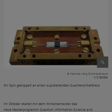
Bild v
© Hannes-Jörg Schmiedmayer
1 
1/2 Bilder
NV Spin gekoppelt an einen supraleitenden Quantenschaltkreis
NV Spin gekoppelt an einen supraleitenden Quantenschaltkreis
Im Oktober startet mit dem Wintersemester das
neue Masterprogramm Quantum Information Science and