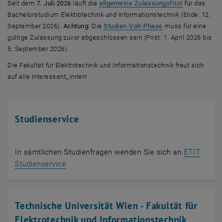
, öffnet in e
Seit dem
7. Juli 2026
läuft die
allgemeine Zulassungsfrist
für das
Bachelorstudium Elektrotechnik und Informationstechnik (Ende: 12.
, öffnet eine exter
September 2026).
Achtung:
Die
Studien-VoR-Phase
muss für eine
gültige Zulassung zuvor abgeschlossen sein (Frist: 1. April 2026 bis
5. September 2026).
Die Fakultät für Elektrotechnik und Informationstechnik freut sich
auf alle Interessent_innen!
Studienservice
In sämtlichen Studienfragen wenden Sie sich an
ETIT
Studienservice
Technische Universität Wien - Fakultät für
Elektrotechnik und Informationstechnik