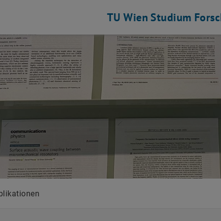
TU Wien
Studium
Fors
orik auflisten
blikationen