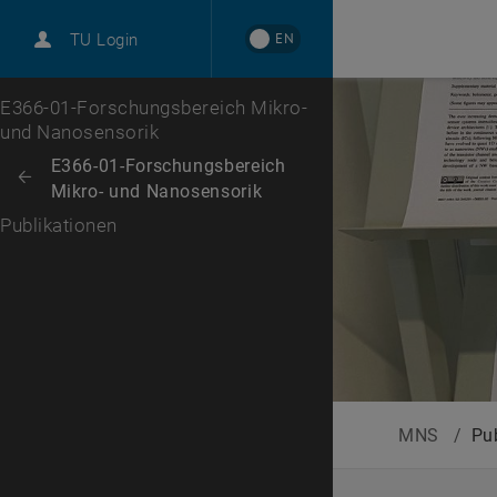
International
EN
TU Login
Karriere
Zur 1. Menü Ebene
E366-01-Forschungsbereich Mikro-
und Nanosensorik
Zurück zur letzten Ebene:
E366-01-Forschungsbereich
Zurück: Subseiten von E366-01-Forschungsbereich Mikro- und Nanosens
Mikro- und Nanosensorik
Publikationen
MNS
/
Pu