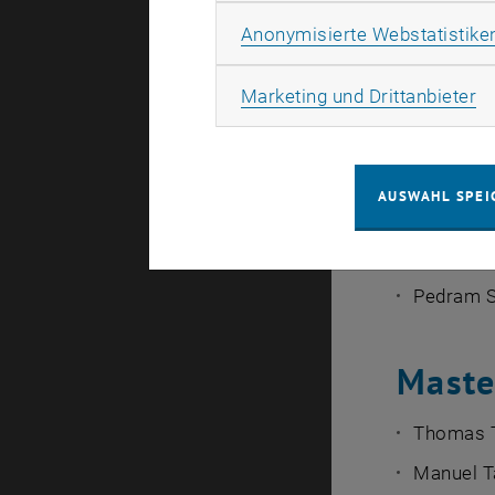
Kostas K
Anonymisierte Webstatistike
Hajrudin 
Ma
Marketing und Drittanbieter
Approach
Niklas L
Hendrik K
AUSWAHL SPEI
Miao-Hsu
detectio
Pedram S
Maste
Thomas T
Manuel T