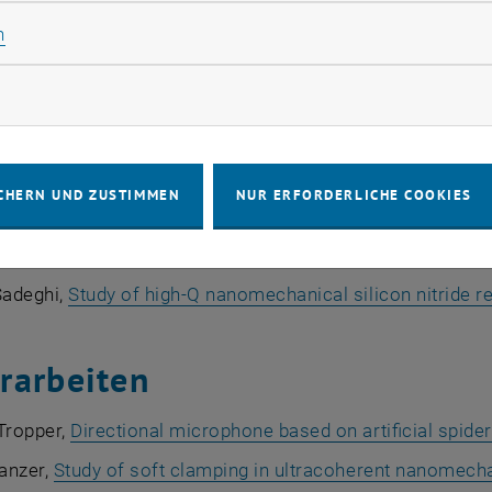
anellopulos,
Nanomechanical photothermal sensing
, 202
Statistik Cookies zulassen
n
Bešić,
Advanced Techniques for Resonance Frequency Mon
rketing Cookies zulassen
es and Applications
, 2024.
uhmann,
Applied infrared spectroscopy by nanomechanica
ähler,
Transduction and coupling of nanomechanical pill
CHERN UND ZUSTIMMEN
NUR ERFORDERLICHE COOKIES
an Chien,
Nanoelectromechanical photothermal microsco
n and imaging at room temperature
, 2021.
adeghi,
Study of high-Q nanomechanical silicon nitride r
rarbeiten
ropper,
Directional microphone based on artificial spider
anzer,
Study of soft clamping in ultracoherent nanomech