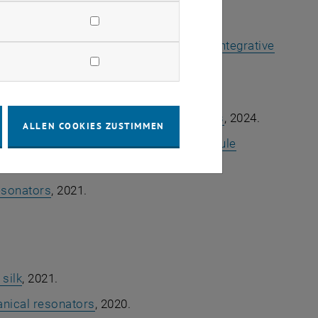
5.
itoring in Nanomechanical Sensing: Integrative
l resonators
, 2024.
ar resonators by surface acoustic waves
, 2024.
ALLEN COOKIES ZUSTIMMEN
py and spectroscopy for single-molecule
esonators
, 2021.
 silk
, 2021.
anical resonators
, 2020.