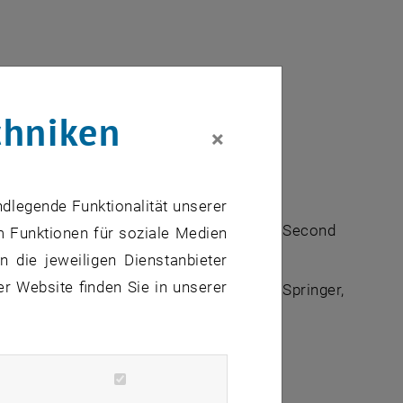
chniken
×
ndlegende Funktionalität unserer
entals of Nanomechanical Resonators
, Second
m Funktionen für soziale Medien
 die jeweiligen Dienstanbieter
er Website finden Sie in unserer
entals of Nanomechanical Resonators
, Springer,