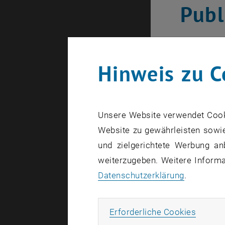
Publ
Google sc
Hinweis zu C
Unsere V
Büche
Unsere Website verwendet Cookie
Silvan Sc
Website zu gewährleisten sowie
Edition, 
und zielgerichtete Werbung an
weiterzugeben. Weitere Informat
Silvan Sc
Datenschutzerklärung
.
2016.
Disse
Erforde
Erforderliche Cookies