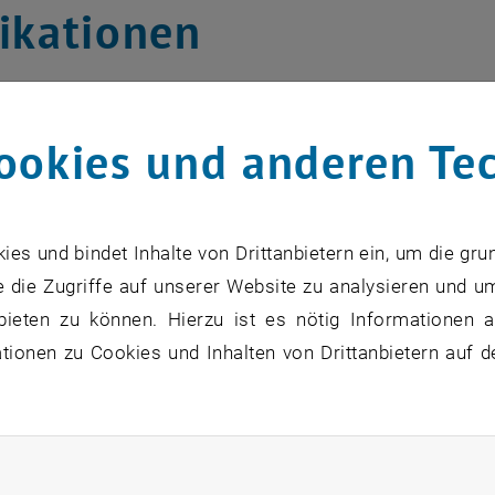
ikationen
holar Profil von
Silvan Schmid
.
ookies und anderen Te
orabdrucke auf
arXiv
.
r
s und bindet Inhalte von Drittanbietern ein, um die gru
hmid, L. Guillermo Villanueva, Michael L. Roukes,
Fundam
 die Zugriffe auf unserer Website zu analysieren und u
Springer Nature, 2023.
bieten zu können. Hierzu ist es nötig Informationen an
ionen zu Cookies und Inhalten von Drittanbietern auf d
hmid, L. Guillermo Villanueva, Michael L. Roukes,
Fundam
rtationen
rliche Cookies zulassen