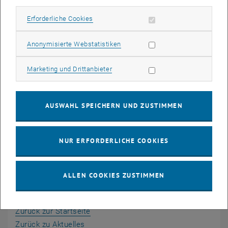
Erforderliche Cookies zulassen
Erforderliche Cookies
Statistik Cookies zulassen
Anonymisierte Webstatistiken
Marketing Cookies zulassen
Marketing und Drittanbieter
AUSWAHL SPEICHERN UND ZUSTIMMEN
Dragana Damjanovic nahm an einer Podiumsdiskussion mit
Vertreter:innen von AustriaTech, ASFINAG und ÖAMTC zum Thema
teil.
NUR ERFORDERLICHE COOKIES
Übersicht
ALLEN COOKIES ZUSTIMMEN
Zurück zur Startseite
Zurück zu Aktuelles