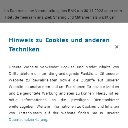
Im Rahmen einer Veranstaltung des BMK am 30.11.2023 unter dem
Titel „Gemeinsam ans Ziel: Sharing und Mitfahren als wichtiger
Beitrag zur Mobilitätswende“ anlässlich der Vorstellung der neuen
, öffnet eine externe URL in einem neuen Fenster
Sharing Strategie
hielt Dragana Damjanovic einen Vortrag zum
Thema „Einen Rechtsrahmen für Sharing und Mitfahren schaffen“.
Hinweis zu Cookies und anderen
Dabei wurden aktuelle Ergebnisse des Projekts SLIMobility zu
×
Techniken
Fragen des rechtlichen Rahmens für neue
Mobilitätsdienstleistungen präsentiert. Anschließend nahm
Dragana Damjanovic an einer Podiumsdiskussion mit
Unsere Website verwendet Cookies und bindet Inhalte von
Vertreter:innen von AustriaTech, ASFINAG und ÖAMTC zum Thema
Drittanbietern ein, um die grundlegende Funktionalität unserer
teil.
Website zu gewährleisten sowie die Zugriffe auf unserer
Website zu analysieren und um Funktionen für soziale Medien
und zielgerichtete Werbung anbieten zu können. Hierzu ist es
nötig Informationen an die jeweiligen Dienstanbieter
weiterzugeben. Weitere Informationen zu Cookies und Inhalten
von Drittanbietern auf der Website finden Sie in unserer
Datenschutzerklärung
.