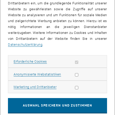
im Jahr 2019.
Drittanbietern ein, um die grundlegende Funktionalität unserer
Website zu gewährleisten sowie die Zugriffe auf unserer
Bekannt war Ben Davy nicht nur für seinen klaren Verstand und
Website zu analysieren und um Funktionen für soziale Medien
seine präzise Sprache, sondern auch für seine unermüdliche
und zielgerichtete Werbung anbieten zu können. Hierzu ist es
Leidenschaft, die komplexen Zusammenhänge von Eigentum,
nötig Informationen an die jeweiligen Dienstanbieter
Raumplanung und sozialer Gerechtigkeit zu ergründen und zu
weiterzugeben. Weitere Informationen zu Cookies und Inhalten
vermitteln. Seine Theorien, insbesondere seine kritischen
von Drittanbietern auf der Website finden Sie in unserer
Auseinandersetzungen mit Raumgerechtigkeit und
Datenschutzerklärung
.
Landnutzungsethik haben Generationen von Planerinnen und
Planern inspiriert.
Ben Davy war ein hervorragender Universitätslehrer, der
Erforderliche Cookies zulassen
Erforderliche Cookies
Generationen von (internationalen) Studierenden prägte. Mit
größtem Engagement vermittelte er wissenschaftstheoretische
Statistik Cookies zulassen
Anonymisierte Webstatistiken
Grundlagen und praktische Anwendungsherausforderungen mit
innovativen Lehrformaten.
Marketing Cookies zulassen
Marketing und Drittanbieter
Ben Davy war Vizepräsident und Präsident der Association of
European Schools of Planning (AESOP, 2017-2021) und der
International Academic Association on Planning, Law and Property
AUSWAHL SPEICHERN UND ZUSTIMMEN
Rights (PLPR, 2012 bis 2016) setzte er sich unermüdlich für den