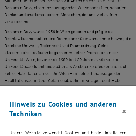
Mit tiefer Betroffenheit nehmen wir Abschied von Univ. Prof. Dr.
Benjamin Davy, einem herausragenden Wissenschaftler, scharfen
Denker und charismatischem Menschen, der uns viel zu früh
verlassen hat.
Benjamin Davy wurde 1956 in Wien geboren und prägte als
Rechtswissenschaftler und Raumplaner über Jahrzehnte hinweg die
Bereiche Umwelt-, Bodenrecht und Raumordnung. Seine
akademische Laufbahn begann er mit einer Promotion an der
Universität Wien, bevor er ab 1980 fast 20 Jahre zunächst als
Universitätsassistent und später als Assistenzprofessor und nach
seiner Habilitation an der Uni Wien – mit einer herausragenden
Habilitationsschrift zur Gefahrenabwehr im Anlagenrecht – als
außerordentlicher Professor am Institut für Rechtswissenschaften
an der Fakultät für Architektur und Raumplanung der TU Wien tätig
war.
Hinweis zu Cookies und anderen
×
Techniken
1998 folgte er einem Ruf der Technischen Universität Dortmund und
wurde Universitätsprofessor für Bodenpolitik, Bodenmanagement
und kommunales Vermessungswesen an der Fakultät
Raumplanung. Er leitete diesen Lehrstuhl bis zu seiner Emeritierung
Unsere Website verwendet Cookies und bindet Inhalte von