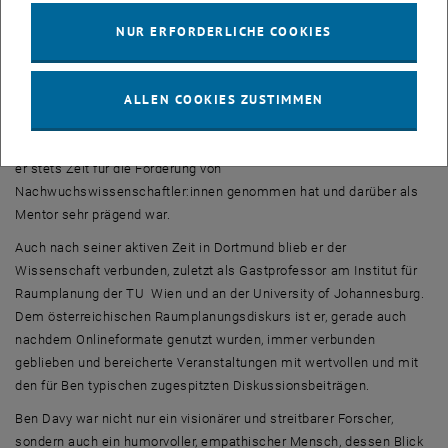
internationalen Austausch und die Weiterentwicklung seines
NUR ERFORDERLICHE COOKIES
Fachgebietes ein. Nicht zuletzt hat er zusammen mit Kolleginnen
der TU Wien und der Universität Wien die „AESOP Planning Theories
Group“ gegründet und geleitet, und sich sehr aktiv in Arbeitskreise
ALLEN COOKIES ZUSTIMMEN
der Akademie für Raumentwicklung in der Leibniz-Gemeinschaft
(ARL) eingebracht. In seinem Engagement für die akademische
Gemeinschaft hat er sich besonders dadurch ausgezeichnet, dass
er stets Zeit für die Förderung von
Nachwuchswissenschaftler:innen genommen hat und darüber als
Mentor sehr prägend war.
Auch nach seiner aktiven Zeit in Dortmund blieb er der
Wissenschaft verbunden, zuletzt als Gastprofessor am Institut für
Raumplanung der TU Wien und an der University of Johannesburg.
Dem österreichischen Raumplanungsdiskurs ist er, gerade auch
nachdem Onlineformate genutzt wurden, immer verbunden
geblieben und bereicherte Veranstaltungen mit wertvollen und mit
den für Ben typischen zugespitzten Diskussionsbeiträgen.
Ben Davy war nicht nur ein visionärer und streitbarer Forscher,
sondern auch ein humorvoller, empathischer Mensch, dessen Blick