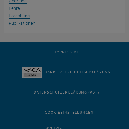
Über uns
Lehre
Forschung
Publikationen
IMPRESSUM
BARRIEREFREIHEITSERKLÄRUNG
DATENSCHUTZERKLÄRUNG (PDF)
COOKIEEINSTELLUNGEN
Facebook
LinkedIn
YouTube
Instagram
Bluesky
© TU Wien
# 116576