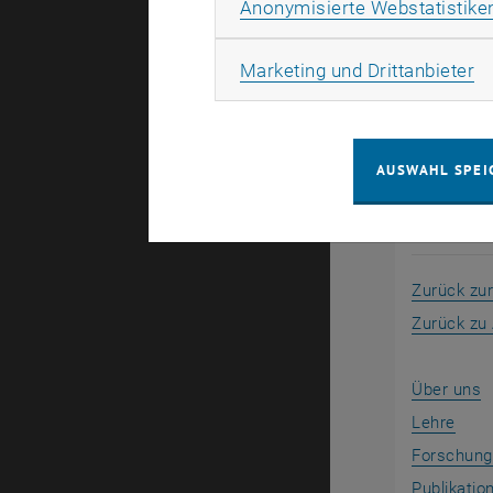
Anonymisierte Webstatistike
Die
Podcas
Plattforme
Ma
Marketing und Drittanbieter
Ein besond
Endprodukt
AUSWAHL SPEI
Übersic
Zurück zur
Zurück zu 
Über uns
Lehre
Forschung
Publikatio