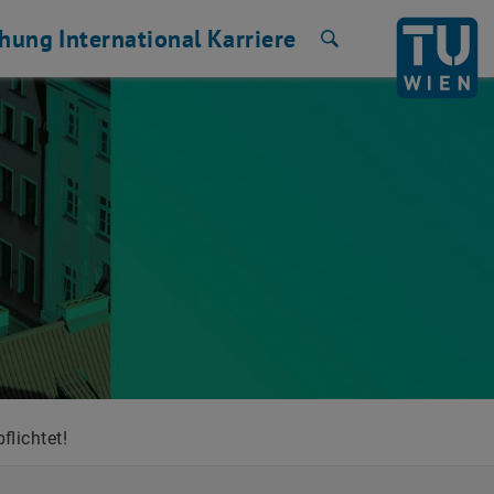
chung
International
Karriere
Suche
flichtet!