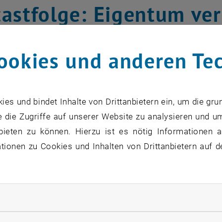
astfolge: Eigentum verp
des Seminars „Eigentum verpflichtet!“ wurde gemein
ookies und anderen Te
TADT gestaltet.
mjanovic und Paul Hahnenkamp sowie die Studierenden 
nd Bianca Tacha haben im TU future.lab Podcast ZUK
s und bindet Inhalte von Drittanbietern ein, um die gru
erpflichtet!“ (Wintersemester 24/25) gesprochen.
 die Zugriffe auf unserer Website zu analysieren und u
bieten zu können. Hierzu ist es nötig Informationen an
nd vom Spannungsverhältnis zwischen priva
ionen zu Cookies und Inhalten von Drittanbietern auf d
utzmaßnahmen wurden die Reichweite des grundre
ten in Eigentumspositionen einzugreifen sowie rechtspoli
zpolitik diskutiert. Im Fokus waren dabei Naturgefahr
ler Anlagen, der Denkmalschutz, die EU-Renaturierungsv
rliche Cookies zulassen
Bodenbeschaffungsgesetz.