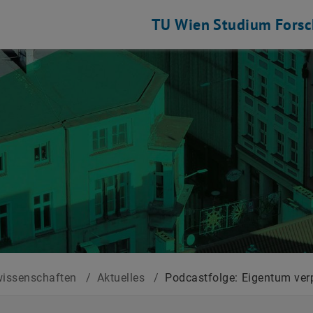
TU Wien
Studium
Fors
issenschaften
/
Aktuelles
/
Podcastfolge: Eigentum verp