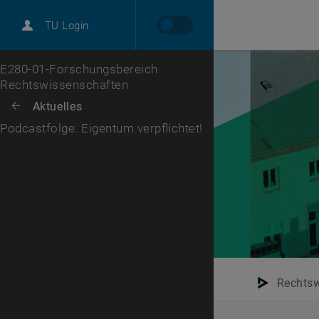
International
TU Login
Karriere
Zur 1. Menü Ebene
E280-01-Forschungsbereich
Rechtswissenschaften
Zurück zur letzten Ebene:
Aktuelles
Zurück: Subseiten von Aktuelles auflisten
Podcastfolge: Eigentum verpflichtet!
Rechtsw