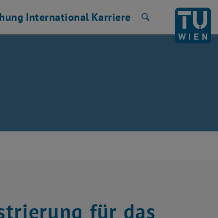
chung
International
Karriere
Suche
strierung für das