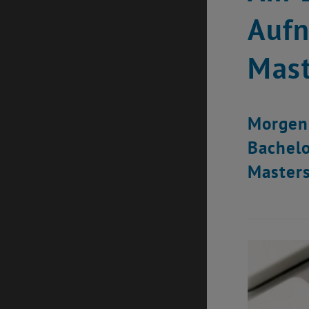
Aufn
Mast
Morgen 
Bachelo
Masters