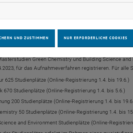
rketing Cookies zulassen
CHERN UND ZUSTIMMEN
NUR ERFORDERLICHE COOKIES
änger_innen, die im Wintersemester 2023 die
Bachelor
stu
Master
studien
Green Chemistry
und
Building Science and
.2023, für das Aufnahmeverfahren registrieren. Für alle S
ur 625 Studienplätze (Online-Registrierung 1.4. bis 19.6.)
k 670 Studienplätze (Online-Registrierung 1.4. bis 5.6.)
ng 200 Studienplätze (Online-Registrierung 1.4. bis 19.6
emistry
50 Studienplätze (Online-Registrierung 1.4. bis 15
 Science and Environment
Studienplätze (Online-Registrieru