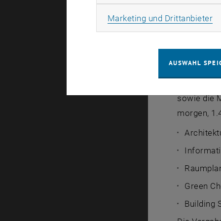
Ma
Marketing und Drittanbieter
AUSWAHL SPEI
Studienanf
sowie die
morgen, 1.4
Architekt
Informati
Raumplanu
Green Ch
Building