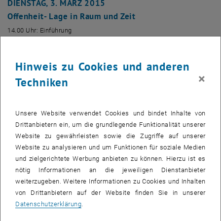
DIENSTAG, 3. MÄRZ 2015
Offenheit- Lage in Raum und Zeit
14.00 Uhr: Einführung
14.15 - 17.00 Uhr:
FOKUSGRUPPEN
Wir positionieren die Universitätsstadt Wien.
Hinweis zu Cookies und anderen
Wir provozieren und gestalten relevante gesellschaftliche
×
Techniken
Diskurse.
Wir positionieren uns international!
18.00 - 21.00 Uhr: ABENDVORTRAG
Unsere Website verwendet Cookies und bindet Inhalte von
Thomas Rizzo, EPF Lausanne
Drittanbietern ein, um die grundlegende Funktionalität unserer
The reconstruction of EPFL. A view from the inside.
Website zu gewährleisten sowie die Zugriffe auf unserer
Website zu analysieren und um Funktionen für soziale Medien
MITTWOCH, 4. MÄRZ 2015
und zielgerichtete Werbung anbieten zu können. Hierzu ist es
Grenzüberschreitung- Einheit in Diversität
nötig Informationen an die jeweiligen Dienstanbieter
14.00 Uhr: Einführung
weiterzugeben. Weitere Informationen zu Cookies und Inhalten
14.15 - 17.00 Uhr:
FOKUSGRUPPEN
von Drittanbietern auf der Website finden Sie in unserer
Datenschutzerklärung
.
Wir vereinbaren exzellente Forschung und innovative Lehre.