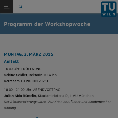
Studium
Seitennavigation öffnen
TU Login
Forschung
Suche
International
Quicklinks
Programm der Workshopwoche
Quicklinks-Menü umschalten
Karriere
Zur 1. Menü Ebene
TU Wien
Zurück zur letzten Ebene:
Der Visionsprozess: TU Vision 2025+
Zurück: Subseiten von Der Visionsprozess: TU Vision 2025+ auflisten
MONTAG, 2. MÄRZ 2015
Programm der Workshopwoche
Auftakt
16.00 Uhr:
ERÖFFNUNG
Sabine Seidler, Rektorin TU Wien
Kernteam TU VISION 2025+
18.00 - 21.00 Uhr: ABENDVORTRAG
Julian Nida Rümelin, Staatsminister a.D., LMU München
Der Akademisierungswahn. Zur Krise beruflicher und akademischer
Bildung