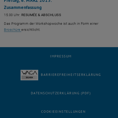
Freitag, 6. MÄRZ 2015:
Zusammenfassung
15.00 Uhr:
RESUMÉE & ABSCHLUSS
Das Programm der Workshopwoche ist auch in Form einer
, öffnet eine externe URL in einem neuen Fenster
Broschüre
ersichtlicht.
IMPRESSUM
BARRIEREFREIHEITSERKLÄRUNG
DATENSCHUTZERKLÄRUNG (PDF)
COOKIEEINSTELLUNGEN