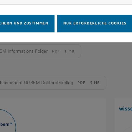
CHERN UND ZUSTIMMEN
NUR ERFORDERLICHE COOKIES
deutsch)
M Informations Folder
PDF
1 MB
rladen
bnisbericht URBEM Doktoratskolleg
PDF
5 MB
rladen
wisse