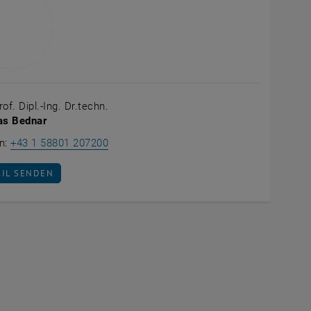
rof. Dipl.-Ing. Dr.techn.
s Bednar
Thomas Bednar anrufen
on:
+43 1 58801 207200
AIL AN THOMAS BEDNAR SENDEN
AIL SENDEN