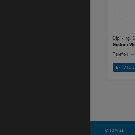
Dipl.-Ing. 
Gudrun W
Telefon:
+
E-MAIL 
E-MAIL 
© TU Wien
#