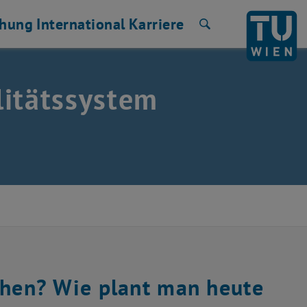
chung
International
Karriere
Suche
litätssystem
sehen? Wie plant man heute