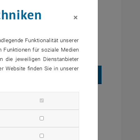
chniken
×
ndlegende Funktionalität unserer
, öffnet in einem neuen Fe
rmittelt.
Datenschutzerklärung.
m Funktionen für soziale Medien
 die jeweiligen Dienstanbieter
er Website finden Sie in unserer
UBE VIDEO "URBEM DK (DEUTSCH)" ABSPIELEN