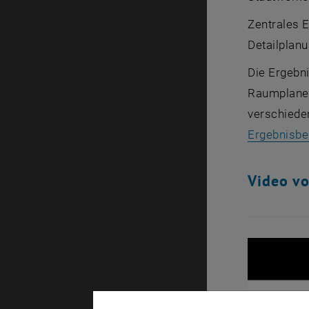
Zentrales E
Detailplan
Die Ergebn
Raumplaner_
verschieden
Ergebnisbe
Video vo