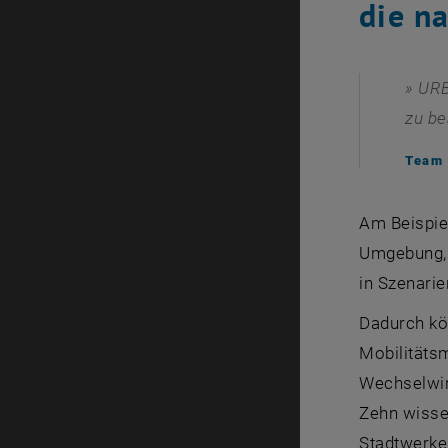
die n
URB
zu b
Team
Am Beispiel
Umgebung, i
in Szenarie
Dadurch kö
Mobilitätsm
Wechselwir
Zehn wisse
Stadtwerke 