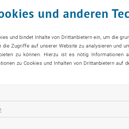
ookies und anderen Te
s und bindet Inhalte von Drittanbietern ein, um die gru
Nach Aktivierung werden u. U. Daten an Dritte übe
 die Zugriffe auf unserer Website zu analysieren und u
bieten zu können. Hierzu ist es nötig Informationen an
ionen zu Cookies und Inhalten von Drittanbietern auf d
YOUT
ABSPIELEN
rliche Cookies zulassen
Statistik Cookies zulassen
n
rketing Cookies zulassen