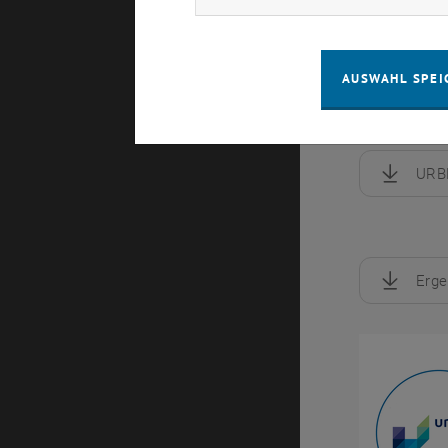
AUSWAHL SPEI
URBEM DK (
URBE
, herunte
Erge
, herunte