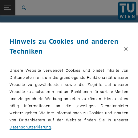
Studium
Seitennavigation öffnen
EN
TU Login
Forschung
Suche
International
Quicklinks
Veranstaltungskalender
Quicklinks-Menü umschalten
Karriere
Hinweis zu Cookies und anderen
Zur 1. Menü Ebene
TU Wien
×
Techniken
Interne Angebote (
Events, Veranstaltungen, Workshops, Konferenzen
)
Zurück zur letzten Ebene:
Wirtschaftskooperationen
Zurück: Subseiten von Wirtschaftskooperationen auflisten
sind nach dem TU Login verfügbar.
Veranstaltungskalender
Unsere Website verwendet Cookies und bindet Inhalte von
VERANSTALTUNGEN VOM 21. JULI 2026
Drittanbietern ein, um die grundlegende Funktionalität unserer
Website zu gewährleisten sowie die Zugriffe auf unserer
Es gibt keine Veranstaltungen in der aktuellen Ansicht.
Website zu analysieren und um Funktionen für soziale Medien
und zielgerichtete Werbung anbieten zu können. Hierzu ist es
nötig Informationen an die jeweiligen Dienstanbieter
weiterzugeben. Weitere Informationen zu Cookies und Inhalten
IMPRESSUM
von Drittanbietern auf der Website finden Sie in unserer
Datenschutzerklärung
.