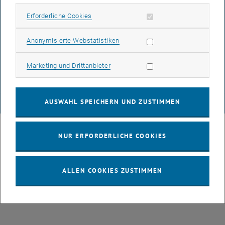
BARRIEREFREIHEITSERKLÄRUNG
Erforderliche Cookies zulassen
Erforderliche Cookies
DATENSCHUTZERKLÄRUNG (PDF)
Statistik Cookies zulassen
Anonymisierte Webstatistiken
Marketing Cookies zulassen
Marketing und Drittanbieter
COOKIEEINSTELLUNGEN
AUSWAHL SPEICHERN UND ZUSTIMMEN
© TU Wien
# 43491
NUR ERFORDERLICHE COOKIES
ALLEN COOKIES ZUSTIMMEN