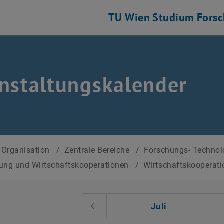
TU Wien
Studium
Fors
nstaltungskalender
Organisation
/
Zentrale Bereiche
/
Forschungs- Technol
tung und Wirtschaftskooperationen
/
Wirtschaftskooperat
 auswählen
Juli
Voriger Monat