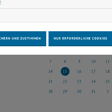
Statistik Cookies zulassen
n
ne Veranstaltungen in der aktuellen Ansicht.
rketing Cookies zulassen
 auswählen
Juli
Voriger Monat
CHERN UND ZUSTIMMEN
NUR ERFORDERLICHE COOKIES
MO
DI
MI
DO
FR
30
1
2
3
4
30 Juni 2025
1 Juli 2025
2 Juli 2025
3 Juli 2025
4 Juli
7
8
9
10
11
7 Juli 2025
8 Juli 2025
9 Juli 2025
10 Juli 2025
11 Jul
14
15
16
17
18
14 Juli 2025
15 Juli 2025
16 Juli 2025
17 Juli 2025
18 Jul
21
22
23
24
25
21 Juli 2025
22 Juli 2025
23 Juli 2025
24 Juli 2025
25 Jul
28
29
30
31
1
28 Juli 2025
29 Juli 2025
30 Juli 2025
31 Juli 2025
1 Augu