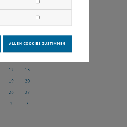
2025
Nächster Monat
ALLEN COOKIES ZUSTIMMEN
SA
SO
5
6
 2025
5 Juli 2025
6 Juli 2025
12
13
i 2025
12 Juli 2025
13 Juli 2025
19
20
i 2025
19 Juli 2025
20 Juli 2025
26
27
i 2025
26 Juli 2025
27 Juli 2025
2
3
st 2025
2 August 2025
3 August 2025