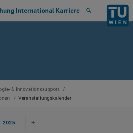
chung
International
Karriere
Suche
ogie- & Innovationssupport
/
ionen
/
Veranstaltungskalender
2025
Nächster Monat