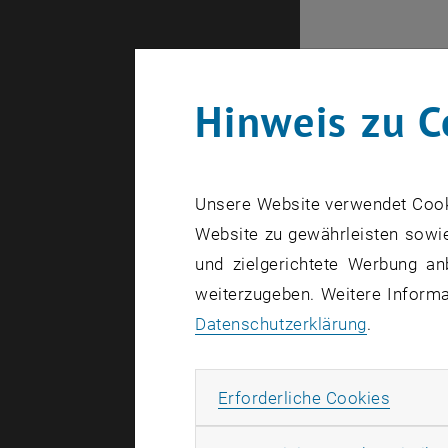
Hinweis zu C
Unsere Website verwendet Cookie
Website zu gewährleisten sowie
und zielgerichtete Werbung an
weiterzugeben. Weitere Informat
Interne Ang
Datenschutzerklärung
.
Erforde
Erforderliche Cookies