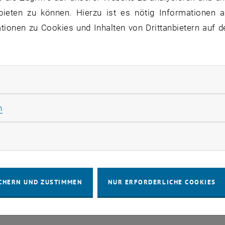
bieten zu können. Hierzu ist es nötig Informationen an
VERANSTALTUNGEN VOM 16. J
ionen zu Cookies und Inhalten von Drittanbietern auf d
ne Veranstaltungen in der aktuellen Ansicht.
rliche Cookies zulassen
Statistik Cookies zulassen
n
IMPRESSUM
BARRIEREFREIHEITS
rketing Cookies zulassen
COOKIEEIN
CHERN UND ZUSTIMMEN
NUR ERFORDERLICHE COOKIES