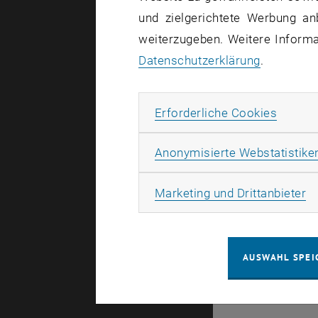
und zielgerichtete Werbung an
weiterzugeben. Weitere Informat
Datenschutzerklärung
.
Es gibt kei
Erforde
Erforderliche Cookies
Anonymisierte Webstatistike
© TU Wien
#
Ma
Marketing und Drittanbieter
43491
AUSWAHL SPEI