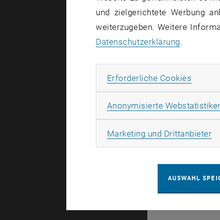
und zielgerichtete Werbung an
weiterzugeben. Weitere Informat
Datenschutzerklärung
.
Es gibt kei
Erforde
Erforderliche Cookies
Anonymisierte Webstatistike
© TU Wien
#
Ma
Marketing und Drittanbieter
43491
AUSWAHL SPEI