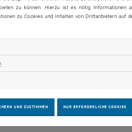
bieten zu können. Hierzu ist es nötig Informationen an
VERANSTALTUNGEN VOM 16. J
ionen zu Cookies und Inhalten von Drittanbietern auf d
ne Veranstaltungen in der aktuellen Ansicht.
rliche Cookies zulassen
Statistik Cookies zulassen
n
IMPRESSUM
BARRIEREFREIHEITS
rketing Cookies zulassen
COOKIEEIN
CHERN UND ZUSTIMMEN
NUR ERFORDERLICHE COOKIES