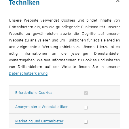
×
Techniken
23 Juni 2025
24 Juni 2025
25 Juni 2025
26 Juni 2025
27 Juni 2025
28 Juni 2025
29 Juni 2025
30
1
2
3
4
5
6
30 Juni 2025
1 Juli 2025
2 Juli 2025
3 Juli 2025
4 Juli 2025
5 Juli 2025
6 Juli 2025
Unsere Website verwendet Cookies und bindet Inhalte von
Drittanbietern ein, um die grundlegende Funktionalität unserer
Interne Angebote (
Events, Veranstaltungen, Workshops, Konferenzen
)
Website zu gewährleisten sowie die Zugriffe auf unserer
sind nach dem TU Login verfügbar.
Website zu analysieren und um Funktionen für soziale Medien
und zielgerichtete Werbung anbieten zu können. Hierzu ist es
VERANSTALTUNGEN AM 11. JUNI 2025
nötig Informationen an die jeweiligen Dienstanbieter
weiterzugeben. Weitere Informationen zu Cookies und Inhalten
von Drittanbietern auf der Website finden Sie in unserer
Es gibt keine Veranstaltungen in der aktuellen Ansicht.
Datenschutzerklärung
.
Datum auswählen
Juni
2025
Voriger Monat
Nächs
Erforderliche Cookies zulassen
Erforderliche Cookies
MO
DI
MI
DO
FR
SA
SO
Statistik Cookies zulassen
Anonymisierte Webstatistiken
26
27
28
29
30
31
1
Marketing Cookies zulassen
Marketing und Drittanbieter
26 Mai 2025
27 Mai 2025
28 Mai 2025
29 Mai 2025
30 Mai 2025
31 Mai 2025
1 Juni 2025