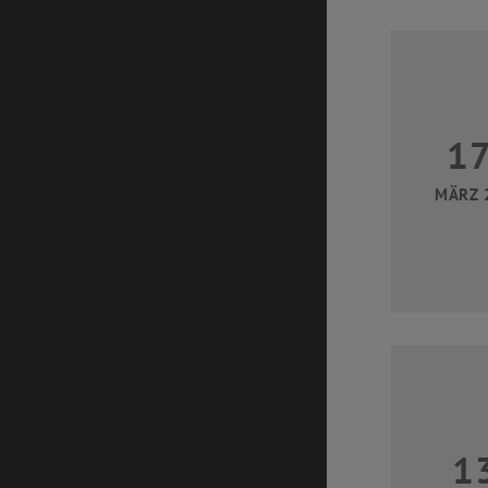
1
MÄRZ 
1