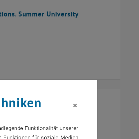
tions. Summer University
chniken
×
ndlegende Funktionalität unserer
m Funktionen für soziale Medien