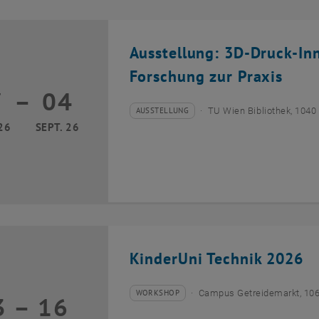
Ausstellung: 3D-Druck-In
Forschung zur Praxis
7
–
04
17 März 2026 bis 04 September 2026
AUSSTELLUNG
TU Wien Bibliothek, 1040
Veranstaltungstyp:
Veranstaltungsort:
26
SEPT. 26
KinderUni Technik 2026
WORKSHOP
Campus Getreidemarkt, 10
3
–
16
Veranstaltungstyp:
Veranstaltungsort:
13 Juli 2026 bis 16 Juli 2026