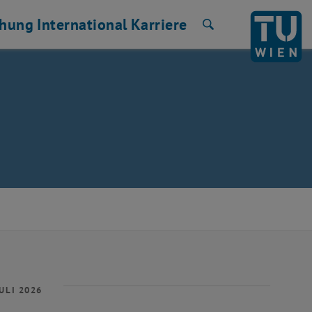
chung
International
Karriere
Suche
ULI 2026