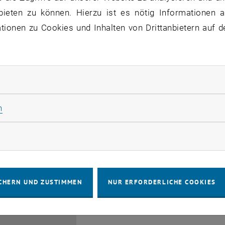
bieten zu können. Hierzu ist es nötig Informationen an
ionen zu Cookies und Inhalten von Drittanbietern auf d
rliche Cookies zulassen
EMBA Online Info Session 
Güttel
Statistik Cookies zulassen
n
28
 Juli 2026
INFORMATIONSVERANSTALTUNG
Online, vi
Veranstaltungstyp:
Veranstaltungsort:
JULI 26
rketing Cookies zulassen
bis
6:00
-
17:00
CHERN UND ZUSTIMMEN
NUR ERFORDERLICHE COOKIES