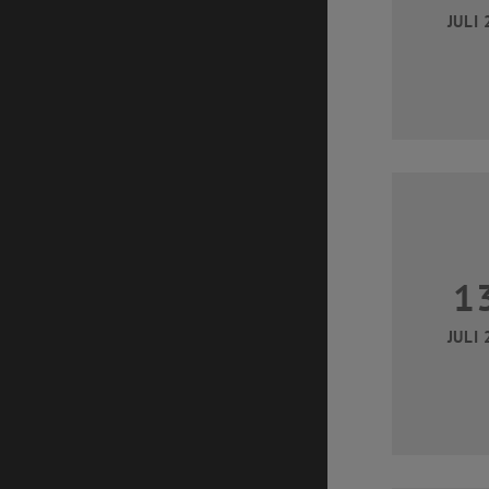
JULI 
1
JULI 