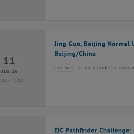
Jing Guo, Beijing Normal U
Beijing/China
11
1 August 2026
SEMINAR
SEM.R. DB gelb 05 B, 1040 Wi
Veranstaltungstyp:
Veranstaltungsort:
AUG. 26
bis
6:00
-
17:00
EIC Pathfinder Challenge: 