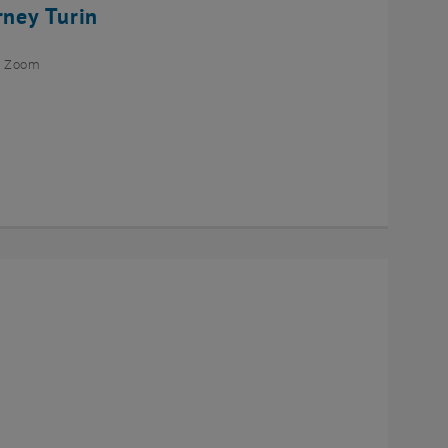
rney Turin
ia Zoom