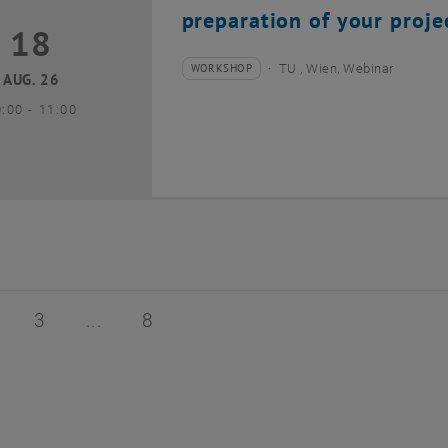
preparation of your proje
18
8 August 2026
WORKSHOP
TU , Wien, Webinar
Veranstaltungstyp:
Veranstaltungsort:
AUG. 26
bis
0:00
-
11:00
 von 8
ite 2 von 8
Seite 3 von 8
Seite 8 von 8
3
8