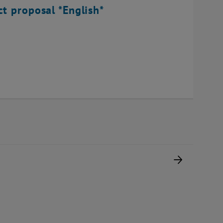
ct proposal *English*
Nächste 