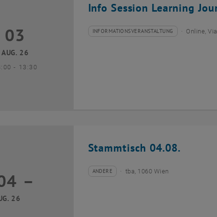
Info Session Learning Jou
03
3 August 2026
INFORMATIONSVERANSTALTUNG
Online, V
Veranstaltungstyp:
Veranstaltungsort:
AUG. 26
bis
3:00
-
13:30
Stammtisch 04.08.
ANDERE
tba, 1060 Wien
04
–
Veranstaltungstyp:
Veranstaltungsort:
04 August 2026 bis
UG. 26