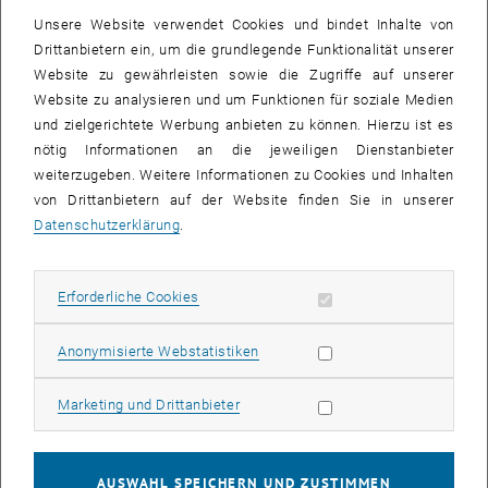
29 Juni 2026
30 Juni 2026
1 Juli 2026
2 Juli 2026
3 Juli 2026
4 Juli 2026
5 Juli 2026
Unsere Website verwendet Cookies und bindet Inhalte von
Drittanbietern ein, um die grundlegende Funktionalität unserer
Website zu gewährleisten sowie die Zugriffe auf unserer
Website zu analysieren und um Funktionen für soziale Medien
VERANSTALTUNGEN AM 29. JUNI 2026
und zielgerichtete Werbung anbieten zu können. Hierzu ist es
nötig Informationen an die jeweiligen Dienstanbieter
17
–
04
17 März 2026 bis 04 September 2026
weiterzugeben. Weitere Informationen zu Cookies und Inhalten
von Drittanbietern auf der Website finden Sie in unserer
MÄRZ 26
SEPT. 26
Datenschutzerklärung
.
Ausstellung: 3D-Druck-Innovationen der TU Wien: von
der Forschung zur Praxis
Erforderliche Cookies zulassen
Erforderliche Cookies
TU Wien Bibliothek, 1040 Wien Davis (EG) und
AUSSTELLUNG
Veranstaltungstyp:
Veranstaltungsort:
Statistik Cookies zulassen
Anonymisierte Webstatistiken
Stiegenhaus 1.-5.Stock
Marketing Cookies zulassen
Marketing und Drittanbieter
29
29 Juni 2026
JUNI 26
AUSWAHL SPEICHERN UND ZUSTIMMEN