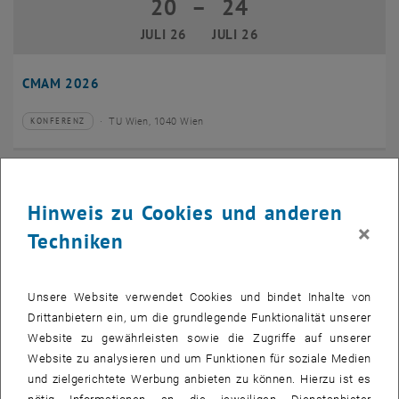
20
–
24
20 Juli 2026 bis 24 Juli 2026
JULI 26
JULI 26
CMAM 2026
TU Wien, 1040 Wien
KONFERENZ
Veranstaltungstyp:
Veranstaltungsort:
28
28 Juli 2026
Hinweis zu Cookies und anderen
JULI 26
×
Techniken
bis
16:00
-
17:00
EMBA Online Info Session mit Dekan Prof. Dr. Wolfgang
Unsere Website verwendet Cookies und bindet Inhalte von
Güttel
Drittanbietern ein, um die grundlegende Funktionalität unserer
Website zu gewährleisten sowie die Zugriffe auf unserer
Online, via Zoom
INFORMATIONSVERANSTALTUNG
Veranstaltungstyp:
Veranstaltungsort:
Website zu analysieren und um Funktionen für soziale Medien
und zielgerichtete Werbung anbieten zu können. Hierzu ist es