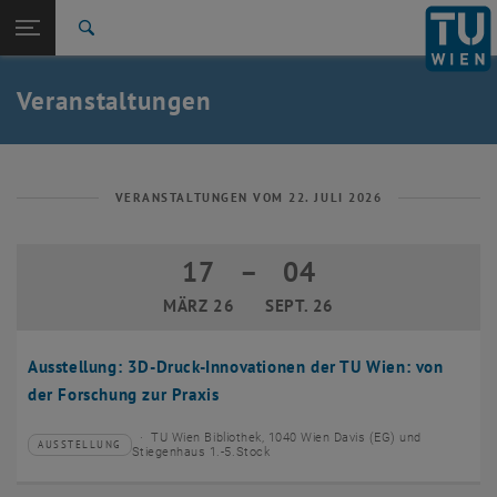
Studium
Seitennavigation öffnen
EN
TU Login
Forschung
Suche
Event eintragen
Eventmanagement
International
Quicklinks
Veranstaltungen
Quicklinks-Menü umschalten
Karriere
Zur 1. Menü Ebene
TU Wien
Zurück zur letzten Ebene:
Aktuelles
Zurück: Subseiten von Aktuelles auflisten
VERANSTALTUNGEN VOM 22. JULI 2026
Veranstaltungskalender
Event eintragen
17
–
04
17 März 2026 bis 04 September 2026
Eventmanagement
MÄRZ 26
SEPT. 26
Ausstellung: 3D-Druck-Innovationen der TU Wien: von
der Forschung zur Praxis
TU Wien Bibliothek, 1040 Wien Davis (EG) und
AUSSTELLUNG
Veranstaltungstyp:
Veranstaltungsort:
Stiegenhaus 1.-5.Stock