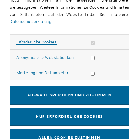
nötig Informationen an die jeweiligen Dienstanbieter
03
03 August 2026
weiterzugeben. Weitere Informationen zu Cookies und Inhalten
von Drittanbietern auf der Website finden Sie in unserer
AUG. 26
Datenschutzerklärung
.
bis
13:00
-
13:30
Erforderliche Cookies zulassen
Erforderliche Cookies
Info Session Learning Journey Turin
Online, Via Zoom
INFORMATIONSVERANSTALTUNG
Statistik Cookies zulassen
Anonymisierte Webstatistiken
Veranstaltungstyp:
Veranstaltungsort:
Marketing Cookies zulassen
Marketing und Drittanbieter
04
–
04 August 2026 bis
AUG. 26
AUSWAHL SPEICHERN UND ZUSTIMMEN
Stammtisch 04.08.
NUR ERFORDERLICHE COOKIES
tba, 1060 Wien
ANDERE
Veranstaltungstyp:
Veranstaltungsort:
ALLEN COOKIES ZUSTIMMEN