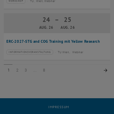
TU , Wien, Webinar
WORKSHOP
Veranstaltungstyp:
Veranstaltungsort:
24
–
25
24 August 2026 bis 25 August 2026
AUG. 26
AUG. 26
ERC-2027-STG and COG Training mit Yellow Research
TU Wien, . Webinar
INFORMATIONSVERANSTALTUNG
Veranstaltungstyp:
Veranstaltungsort:
Seite 1 von 8
Seite 2 von 8
Seite 3 von 8
Seite 8 von 8
Näc
1
2
3
8
IMPRESSUM