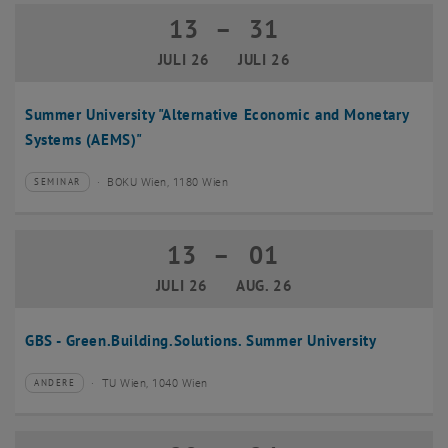
13
–
31
13 Juli 2026 bis 31 Juli 2026
JULI 26
JULI 26
Summer University "Alternative Economic and Monetary
Systems (AEMS)"
BOKU Wien, 1180 Wien
SEMINAR
Veranstaltungstyp:
Veranstaltungsort:
13
–
01
13 Juli 2026 bis 01 August 2026
JULI 26
AUG. 26
GBS - Green.Building.Solutions. Summer University
TU Wien, 1040 Wien
ANDERE
Veranstaltungstyp:
Veranstaltungsort: