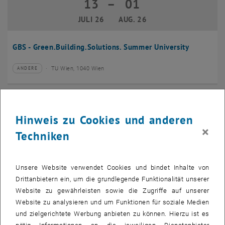
13
–
01
13 Juli 2026 bis 01 August 2026
JULI 26
AUG. 26
GBS - Green.Building.Solutions. Summer University
TU Wien, 1040 Wien
ANDERE
Veranstaltungstyp:
Veranstaltungsort:
20
–
24
20 Juli 2026 bis 24 Juli 2026
Hinweis zu Cookies und anderen
JULI 26
JULI 26
×
Techniken
CMAM 2026
Unsere Website verwendet Cookies und bindet Inhalte von
TU Wien, 1040 Wien
KONFERENZ
Veranstaltungstyp:
Veranstaltungsort:
Drittanbietern ein, um die grundlegende Funktionalität unserer
Website zu gewährleisten sowie die Zugriffe auf unserer
28
Website zu analysieren und um Funktionen für soziale Medien
28 Juli 2026
und zielgerichtete Werbung anbieten zu können. Hierzu ist es
JULI 26