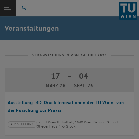
Studium
Seitennavigation öffnen
EN
TU Login
Forschung
Suche
Event eintragen
Eventmanagement
International
Quicklinks
Veranstaltungen
Quicklinks-Menü umschalten
Karriere
Zur 1. Menü Ebene
TU Wien
Zurück zur letzten Ebene:
Aktuelles
Zurück: Subseiten von Aktuelles auflisten
VERANSTALTUNGEN VOM 14. JULI 2026
Veranstaltungskalender
Event eintragen
17
–
04
17 März 2026 bis 04 September 2026
Eventmanagement
MÄRZ 26
SEPT. 26
Ausstellung: 3D-Druck-Innovationen der TU Wien: von
der Forschung zur Praxis
TU Wien Bibliothek, 1040 Wien Davis (EG) und
AUSSTELLUNG
Veranstaltungstyp:
Veranstaltungsort:
Stiegenhaus 1.-5.Stock