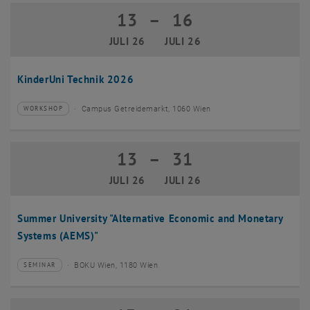
13
–
16
13 Juli 2026 bis 16 Juli 2026
JULI 26
JULI 26
KinderUni Technik 2026
Campus Getreidemarkt, 1060 Wien
WORKSHOP
Veranstaltungstyp:
Veranstaltungsort:
13
–
31
13 Juli 2026 bis 31 Juli 2026
JULI 26
JULI 26
Summer University "Alternative Economic and Monetary
Systems (AEMS)"
BOKU Wien, 1180 Wien
SEMINAR
Veranstaltungstyp:
Veranstaltungsort: