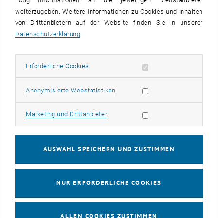
nötig Informationen an die jeweiligen Dienstanbieter
weiterzugeben. Weitere Informationen zu Cookies und Inhalten
bis
16:00
-
17:00
von Drittanbietern auf der Website finden Sie in unserer
Datenschutzerklärung
.
EMBA Online Info Session mit Dekan Prof. Dr. Wolfgang
Güttel
Erforderliche Cookies zulassen
Erforderliche Cookies
Online, via Zoom
INFORMATIONSVERANSTALTUNG
Veranstaltungstyp:
Veranstaltungsort:
Statistik Cookies zulassen
Anonymisierte Webstatistiken
03
03 August 2026
Marketing Cookies zulassen
Marketing und Drittanbieter
AUG. 26
bis
13:00
-
13:30
AUSWAHL SPEICHERN UND ZUSTIMMEN
Info Session Learning Journey Turin
NUR ERFORDERLICHE COOKIES
Online, Via Zoom
INFORMATIONSVERANSTALTUNG
Veranstaltungstyp:
Veranstaltungsort:
ALLEN COOKIES ZUSTIMMEN