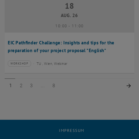
18
18 August 2026
AUG. 26
bis
10:00
-
11:00
EIC Pathfinder Challenge: Insights and tips for the
preparation of your project proposal *English*
TU , Wien, Webinar
WORKSHOP
Veranstaltungstyp:
Veranstaltungsort:
Seite 1 von 8
Seite 2 von 8
Seite 3 von 8
Seite 8 von 8
Näc
1
2
3
8
IMPRESSUM