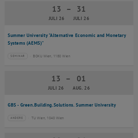
13
–
31
13 Juli 2026 bis 31 Juli 2026
JULI 26
JULI 26
Summer University "Alternative Economic and Monetary
Systems (AEMS)"
BOKU Wien, 1180 Wien
SEMINAR
Veranstaltungstyp:
Veranstaltungsort:
13
–
01
13 Juli 2026 bis 01 August 2026
JULI 26
AUG. 26
GBS - Green.Building.Solutions. Summer University
TU Wien, 1040 Wien
ANDERE
Veranstaltungstyp:
Veranstaltungsort: