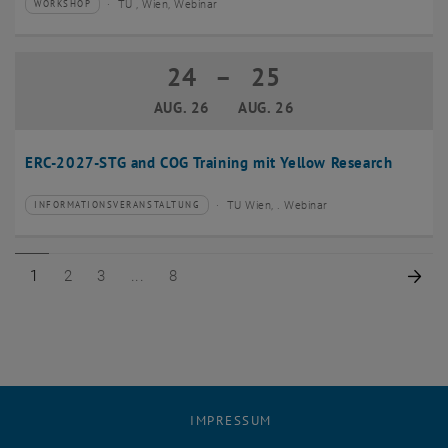
TU , Wien, Webinar
WORKSHOP
Veranstaltungstyp:
Veranstaltungsort:
24
–
25
24 August 2026 bis 25 August 2026
AUG. 26
AUG. 26
ERC-2027-STG and COG Training mit Yellow Research
TU Wien, . Webinar
INFORMATIONSVERANSTALTUNG
Veranstaltungstyp:
Veranstaltungsort:
Seite 1 von 8
Seite 2 von 8
Seite 3 von 8
Seite 8 von 8
Näc
1
2
3
8
IMPRESSUM