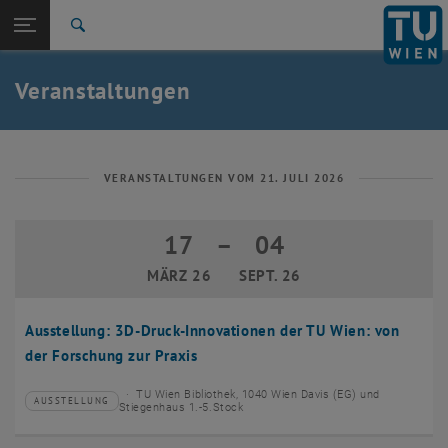
Studium
Seitennavigation öffnen
EN
TU Login
Forschung
Suche
Event eintragen
Eventmanagement
International
Quicklinks
Veranstaltungen
Quicklinks-Menü umschalten
Karriere
Zur 1. Menü Ebene
TU Wien
Zurück zur letzten Ebene:
Aktuelles
Zurück: Subseiten von Aktuelles auflisten
VERANSTALTUNGEN VOM 21. JULI 2026
Veranstaltungskalender
Event eintragen
17
–
04
17 März 2026 bis 04 September 2026
Eventmanagement
MÄRZ 26
SEPT. 26
Ausstellung: 3D-Druck-Innovationen der TU Wien: von
der Forschung zur Praxis
TU Wien Bibliothek, 1040 Wien Davis (EG) und
AUSSTELLUNG
Veranstaltungstyp:
Veranstaltungsort:
Stiegenhaus 1.-5.Stock