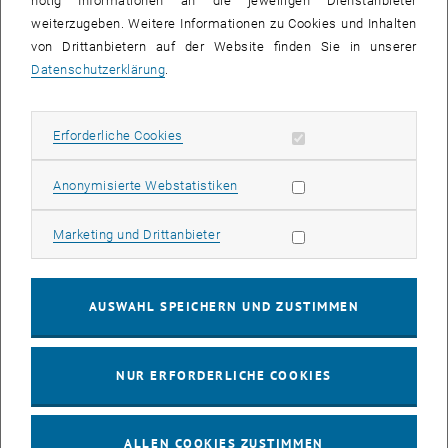
nötig Informationen an die jeweiligen Dienstanbieter
03
03 August 2026
weiterzugeben. Weitere Informationen zu Cookies und Inhalten
von Drittanbietern auf der Website finden Sie in unserer
AUG. 26
Datenschutzerklärung
.
bis
13:00
-
13:30
Erforderliche Cookies zulassen
Erforderliche Cookies
Info Session Learning Journey Turin
Online, Via Zoom
INFORMATIONSVERANSTALTUNG
Statistik Cookies zulassen
Anonymisierte Webstatistiken
Veranstaltungstyp:
Veranstaltungsort:
Marketing Cookies zulassen
Marketing und Drittanbieter
04
–
04 August 2026 bis
AUG. 26
AUSWAHL SPEICHERN UND ZUSTIMMEN
Stammtisch 04.08.
NUR ERFORDERLICHE COOKIES
tba, 1060 Wien
ANDERE
Veranstaltungstyp:
Veranstaltungsort:
ALLEN COOKIES ZUSTIMMEN