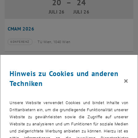
20
–
24
20 Juli 2026 bis 24 Juli 2026
JULI 26
JULI 26
CMAM 2026
TU Wien, 1040 Wien
KONFERENZ
Veranstaltungstyp:
Veranstaltungsort:
28
28 Juli 2026
Hinweis zu Cookies und anderen
JULI 26
×
Techniken
bis
16:00
-
17:00
EMBA Online Info Session mit Dekan Prof. Dr. Wolfgang
Unsere Website verwendet Cookies und bindet Inhalte von
Güttel
Drittanbietern ein, um die grundlegende Funktionalität unserer
Website zu gewährleisten sowie die Zugriffe auf unserer
Online, via Zoom
INFORMATIONSVERANSTALTUNG
Veranstaltungstyp:
Veranstaltungsort:
Website zu analysieren und um Funktionen für soziale Medien
und zielgerichtete Werbung anbieten zu können. Hierzu ist es