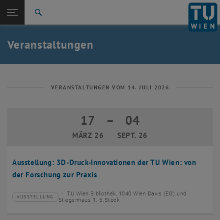
Studium
Seitennavigation öffnen
EN
TU Login
Forschung
Suche
Event eintragen
Eventmanagement
International
Quicklinks
Veranstaltungen
Quicklinks-Menü umschalten
Karriere
Zur 1. Menü Ebene
TU Wien
Zurück zur letzten Ebene:
Aktuelles
Zurück: Subseiten von Aktuelles auflisten
VERANSTALTUNGEN VOM 14. JULI 2026
Veranstaltungskalender
Event eintragen
17
–
04
17 März 2026 bis 04 September 2026
Eventmanagement
MÄRZ 26
SEPT. 26
Ausstellung: 3D-Druck-Innovationen der TU Wien: von
der Forschung zur Praxis
TU Wien Bibliothek, 1040 Wien Davis (EG) und
AUSSTELLUNG
Veranstaltungstyp:
Veranstaltungsort:
Stiegenhaus 1.-5.Stock