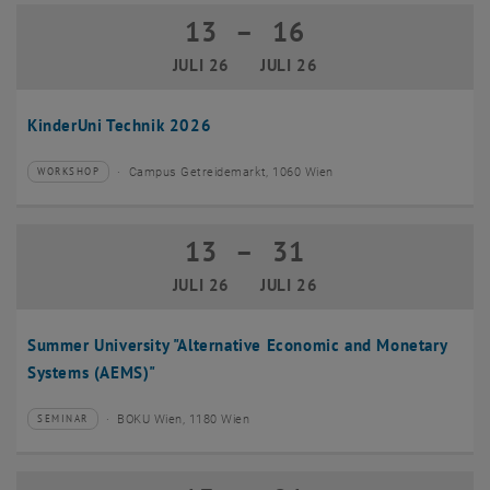
13
–
16
13 Juli 2026 bis 16 Juli 2026
JULI 26
JULI 26
KinderUni Technik 2026
Campus Getreidemarkt, 1060 Wien
WORKSHOP
Veranstaltungstyp:
Veranstaltungsort:
13
–
31
13 Juli 2026 bis 31 Juli 2026
JULI 26
JULI 26
Summer University "Alternative Economic and Monetary
Systems (AEMS)"
BOKU Wien, 1180 Wien
SEMINAR
Veranstaltungstyp:
Veranstaltungsort: