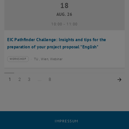
18
18 August 2026
AUG. 26
bis
10:00
-
11:00
EIC Pathfinder Challenge: Insights and tips for the
preparation of your project proposal *English*
TU , Wien, Webinar
WORKSHOP
Veranstaltungstyp:
Veranstaltungsort:
Seite 1 von 8
Seite 2 von 8
Seite 3 von 8
Seite 8 von 8
Näc
1
2
3
8
IMPRESSUM