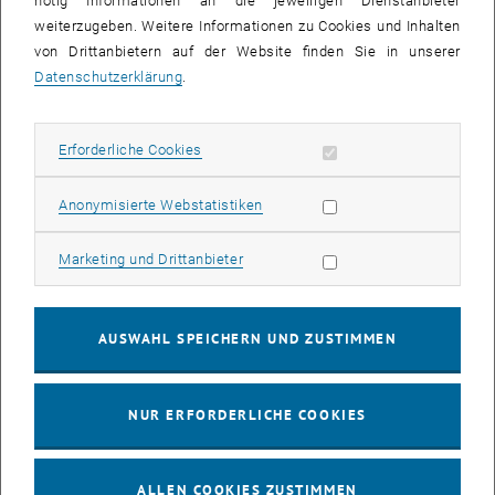
nötig Informationen an die jeweiligen Dienstanbieter
weiterzugeben. Weitere Informationen zu Cookies und Inhalten
bis
16:00
-
17:00
von Drittanbietern auf der Website finden Sie in unserer
Datenschutzerklärung
.
EMBA Online Info Session mit Dekan Prof. Dr. Wolfgang
Güttel
Erforderliche Cookies zulassen
Erforderliche Cookies
Online, via Zoom
INFORMATIONSVERANSTALTUNG
Veranstaltungstyp:
Veranstaltungsort:
Statistik Cookies zulassen
Anonymisierte Webstatistiken
03
03 August 2026
Marketing Cookies zulassen
Marketing und Drittanbieter
AUG. 26
bis
13:00
-
13:30
AUSWAHL SPEICHERN UND ZUSTIMMEN
Info Session Learning Journey Turin
NUR ERFORDERLICHE COOKIES
Online, Via Zoom
INFORMATIONSVERANSTALTUNG
Veranstaltungstyp:
Veranstaltungsort:
ALLEN COOKIES ZUSTIMMEN