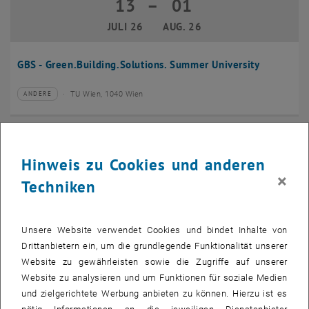
13
–
01
13 Juli 2026 bis 01 August 2026
JULI 26
AUG. 26
GBS - Green.Building.Solutions. Summer University
TU Wien, 1040 Wien
ANDERE
Veranstaltungstyp:
Veranstaltungsort:
20
–
24
20 Juli 2026 bis 24 Juli 2026
Hinweis zu Cookies und anderen
JULI 26
JULI 26
×
Techniken
CMAM 2026
Unsere Website verwendet Cookies und bindet Inhalte von
TU Wien, 1040 Wien
KONFERENZ
Veranstaltungstyp:
Veranstaltungsort:
Drittanbietern ein, um die grundlegende Funktionalität unserer
Website zu gewährleisten sowie die Zugriffe auf unserer
28
Website zu analysieren und um Funktionen für soziale Medien
28 Juli 2026
und zielgerichtete Werbung anbieten zu können. Hierzu ist es
JULI 26