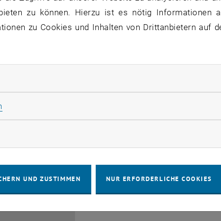
bieten zu können. Hierzu ist es nötig Informationen an
ionen zu Cookies und Inhalten von Drittanbietern auf d
rliche Cookies zulassen
EMBA Online Info Session 
Güttel
Statistik Cookies zulassen
n
28
 Juli 2026
INFORMATIONSVERANSTALTUNG
Online, vi
Veranstaltungstyp:
Veranstaltungsort:
JULI 26
rketing Cookies zulassen
bis
6:00
-
17:00
CHERN UND ZUSTIMMEN
NUR ERFORDERLICHE COOKIES