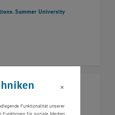
tions. Summer University
chniken
×
ndlegende Funktionalität unserer
m Funktionen für soziale Medien