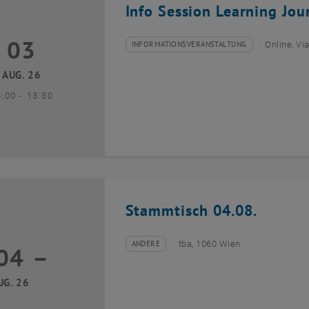
Info Session Learning Jou
03
3 August 2026
INFORMATIONSVERANSTALTUNG
Online, V
Veranstaltungstyp:
Veranstaltungsort:
AUG. 26
bis
3:00
-
13:30
Stammtisch 04.08.
ANDERE
tba, 1060 Wien
04
–
Veranstaltungstyp:
Veranstaltungsort:
04 August 2026 bis
UG. 26