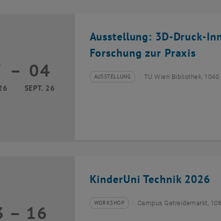
Ausstellung: 3D-Druck-In
Forschung zur Praxis
7
–
04
17 März 2026 bis 04 September 2026
AUSSTELLUNG
TU Wien Bibliothek, 1040
Veranstaltungstyp:
Veranstaltungsort:
26
SEPT. 26
KinderUni Technik 2026
WORKSHOP
Campus Getreidemarkt, 10
3
–
16
Veranstaltungstyp:
Veranstaltungsort:
13 Juli 2026 bis 16 Juli 2026