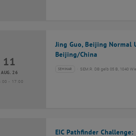
Jing Guo, Beijing Normal U
Beijing/China
11
1 August 2026
SEMINAR
SEM.R. DB gelb 05 B, 1040 Wi
Veranstaltungstyp:
Veranstaltungsort:
AUG. 26
bis
6:00
-
17:00
EIC Pathfinder Challenge: 