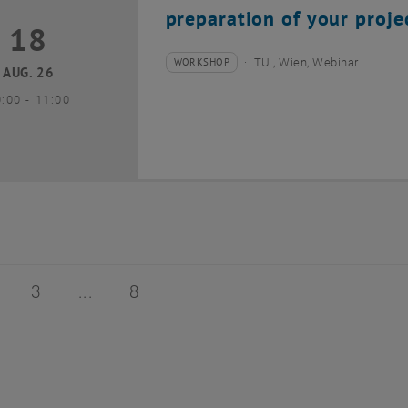
preparation of your proje
18
8 August 2026
WORKSHOP
TU , Wien, Webinar
Veranstaltungstyp:
Veranstaltungsort:
AUG. 26
bis
0:00
-
11:00
 von 8
ite 2 von 8
Seite 3 von 8
Seite 8 von 8
3
8