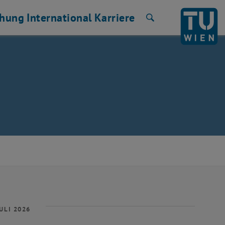
chung
International
Karriere
Suche
ULI 2026