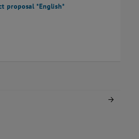
ct proposal *English*
Nächste 