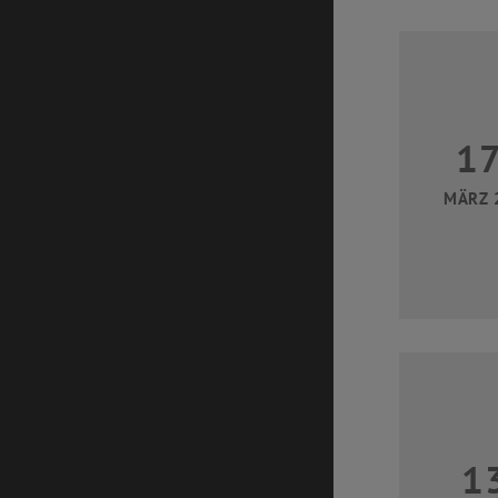
1
MÄRZ 
1