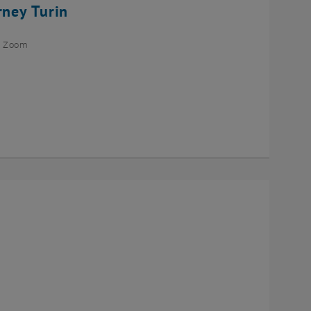
rney Turin
ia Zoom