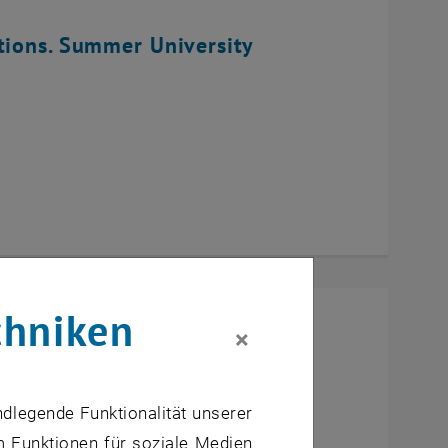
tions. Summer University
chniken
×
ndlegende Funktionalität unserer
m Funktionen für soziale Medien