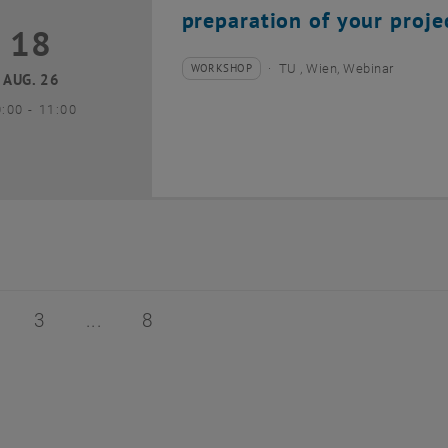
preparation of your proje
18
8 August 2026
WORKSHOP
TU , Wien, Webinar
Veranstaltungstyp:
Veranstaltungsort:
AUG. 26
bis
0:00
-
11:00
 von 8
ite 2 von 8
Seite 3 von 8
Seite 8 von 8
3
8