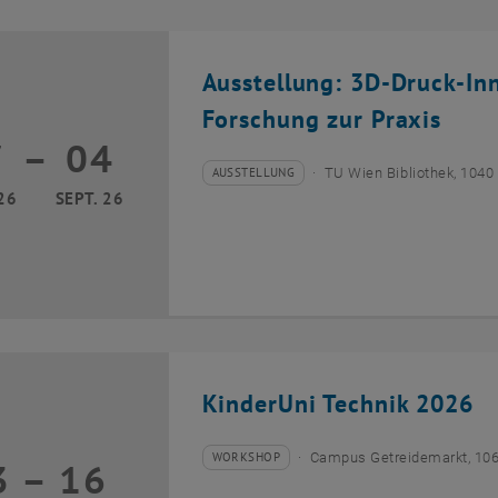
Ausstellung: 3D-Druck-In
Forschung zur Praxis
7
–
04
17 März 2026 bis 04 September 2026
AUSSTELLUNG
TU Wien Bibliothek, 1040
Veranstaltungstyp:
Veranstaltungsort:
26
SEPT. 26
KinderUni Technik 2026
WORKSHOP
Campus Getreidemarkt, 10
3
–
16
Veranstaltungstyp:
Veranstaltungsort:
13 Juli 2026 bis 16 Juli 2026