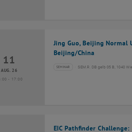
Jing Guo, Beijing Normal U
Beijing/China
11
1 August 2026
SEMINAR
SEM.R. DB gelb 05 B, 1040 Wi
Veranstaltungstyp:
Veranstaltungsort:
AUG. 26
bis
6:00
-
17:00
EIC Pathfinder Challenge: 