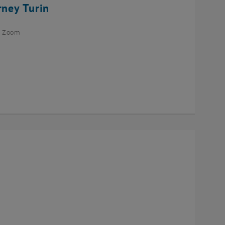
rney Turin
ia Zoom