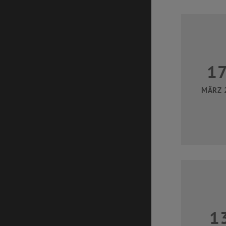
1
MÄRZ 
1