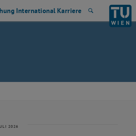
chung
International
Karriere
Suche
ULI 2026