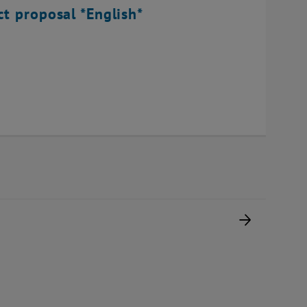
ct proposal *English*
Nächste 