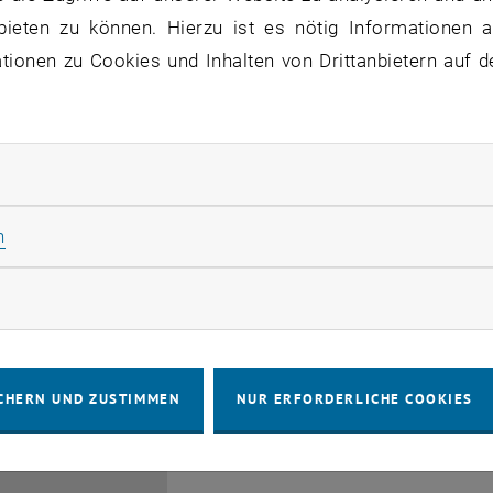
bieten zu können. Hierzu ist es nötig Informationen an
ionen zu Cookies und Inhalten von Drittanbietern auf d
rliche Cookies zulassen
EMBA Online Info Session 
Güttel
Statistik Cookies zulassen
n
28
 Juli 2026
INFORMATIONSVERANSTALTUNG
Online, vi
Veranstaltungstyp:
Veranstaltungsort:
JULI 26
rketing Cookies zulassen
bis
6:00
-
17:00
CHERN UND ZUSTIMMEN
NUR ERFORDERLICHE COOKIES