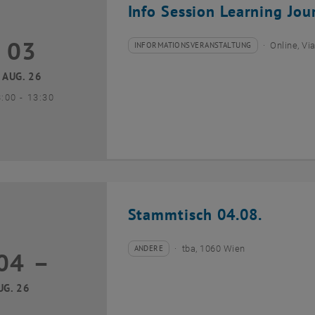
Info Session Learning Jou
03
3 August 2026
INFORMATIONSVERANSTALTUNG
Online, V
Veranstaltungstyp:
Veranstaltungsort:
AUG. 26
bis
3:00
-
13:30
Stammtisch 04.08.
ANDERE
tba, 1060 Wien
04
–
Veranstaltungstyp:
Veranstaltungsort:
04 August 2026 bis
UG. 26