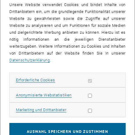
29 Januar 2024
30 Januar 2024
31 Januar 2024
1 Februar 2024
2 Februar 2024
3 Februar 2024
4 Februar 2024
Unsere Website verwendet Cookies und bindet Inhalte von
Drittanbietern ein, um die grundlegende Funktionalität unserer
Website zu gewährleisten sowie die Zugriffe auf unserer
Website zu analysieren und um Funktionen für soziale Medien
VERANSTALTUNGEN AM 20. JANUAR 2024
und zielgerichtete Werbung anbieten zu können. Hierzu ist es
nötig Informationen an die jeweiligen Dienstanbieter
20
–
22
weiterzugeben. Weitere Informationen zu Cookies und Inhalten
20 April 2023 bis 22 Juli 2024
von Drittanbietern auf der Website finden Sie in unserer
APR. 23
JULI 24
Datenschutzerklärung
.
AKOR Seminar: Nonsmooth shape optimisation in the
Erforderliche Cookies zulassen
Erforderliche Cookies
framework of linear elasticity
Sem. R. DB gelb 04, 1040 Wien
SEMINAR
Statistik Cookies zulassen
Anonymisierte Webstatistiken
Veranstaltungstyp:
Veranstaltungsort:
Marketing Cookies zulassen
Marketing und Drittanbieter
11
–
22
11 Mai 2023 bis 22 Juli 2024
MAI 23
JULI 24
AUSWAHL SPEICHERN UND ZUSTIMMEN