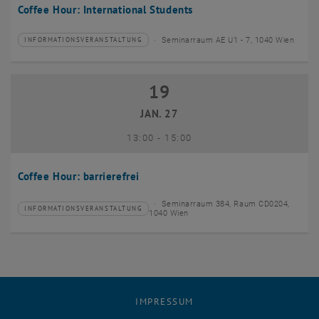
Coffee Hour: International Students
Seminarraum AE U1 - 7, 1040 Wien
INFORMATIONSVERANSTALTUNG
Veranstaltungstyp:
Veranstaltungsort:
19
19 Januar 2027
JAN. 27
bis
13:00
-
15:00
Coffee Hour: barrierefrei
Seminarraum 384, Raum CD0204,
INFORMATIONSVERANSTALTUNG
Veranstaltungstyp:
Veranstaltungsort:
1040 Wien
IMPRESSUM