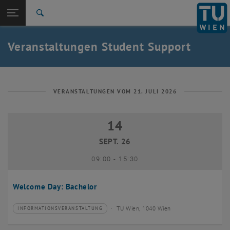
Studium
Seitennavigation öffnen
EN
TU Login
Forschung
Suche
International
Quicklinks
Veranstaltungen Student Support
Quicklinks-Menü umschalten
Karriere
Zur 1. Menü Ebene
Studium
Zurück zur letzten Ebene:
Student Support
Zurück: Subseiten von Student Support auflisten
VERANSTALTUNGEN VOM 21. JULI 2026
Veranstaltungen
14
14 September 2026
SEPT. 26
bis
09:00
-
15:30
Welcome Day: Bachelor
TU Wien, 1040 Wien
INFORMATIONSVERANSTALTUNG
Veranstaltungstyp:
Veranstaltungsort: