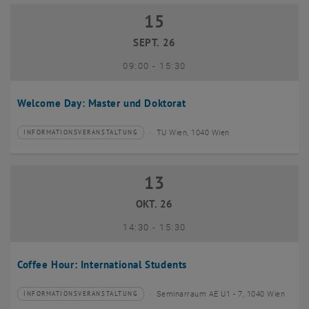
15
15 September 2026
SEPT. 26
bis
09:00
-
15:30
Welcome Day: Master und Doktorat
TU Wien, 1040 Wien
INFORMATIONSVERANSTALTUNG
Veranstaltungstyp:
Veranstaltungsort:
13
13 Oktober 2026
OKT. 26
bis
14:30
-
15:30
Coffee Hour: International Students
Seminarraum AE U1 - 7, 1040 Wien
INFORMATIONSVERANSTALTUNG
Veranstaltungstyp:
Veranstaltungsort: