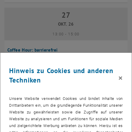
27
27 Oktober 2026
OKT. 26
bis
13:00
-
15:00
Coffee Hour: barrierefrei
Seminarraum 384, Raum CD0204,
INFORMATIONSVERANSTALTUNG
Veranstaltungstyp:
Veranstaltungsort:
1040 Wien
Hinweis zu Cookies und anderen
×
Techniken
10
10 November 2026
NOV. 26
Unsere Website verwendet Cookies und bindet Inhalte von
bis
13:00
-
14:00
Drittanbietern ein, um die grundlegende Funktionalität unserer
Website zu gewährleisten sowie die Zugriffe auf unserer
Website zu analysieren und um Funktionen für soziale Medien
Coffee Hour: International Students
und zielgerichtete Werbung anbieten zu können. Hierzu ist es