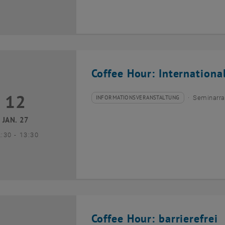
Coffee Hour: Internationa
12
2 Januar 2027
INFORMATIONSVERANSTALTUNG
Seminarra
Veranstaltungstyp:
Veranstaltungsort:
JAN. 27
bis
2:30
-
13:30
Coffee Hour: barrierefrei