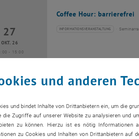
Coffee Hour: barrierefrei
27
7 Oktober 2026
INFORMATIONSVERANSTALTUNG
Seminarra
Veranstaltungstyp:
Veranstaltungsort:
OKT. 26
bis
3:00
-
15:00
ookies und anderen Te
Coffee Hour: Internationa
s und bindet Inhalte von Drittanbietern ein, um die gru
 die Zugriffe auf unserer Website zu analysieren und u
10
0 November 2026
INFORMATIONSVERANSTALTUNG
Seminarra
Veranstaltungstyp:
Veranstaltungsort:
bieten zu können. Hierzu ist es nötig Informationen an
NOV. 26
ionen zu Cookies und Inhalten von Drittanbietern auf d