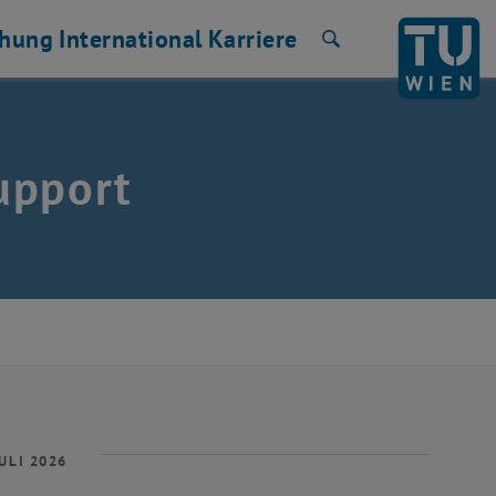
chung
International
Karriere
Suche
upport
ULI 2026