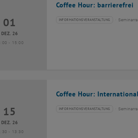
Coffee Hour: barrierefrei
01
1 Dezember 2026
INFORMATIONSVERANSTALTUNG
Seminarra
Veranstaltungstyp:
Veranstaltungsort:
DEZ. 26
bis
3:00
-
15:00
Coffee Hour: Internationa
15
5 Dezember 2026
INFORMATIONSVERANSTALTUNG
Seminarra
Veranstaltungstyp:
Veranstaltungsort:
DEZ. 26
bis
2:30
-
13:30