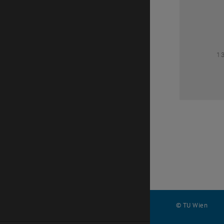
1
1
© TU Wien
#