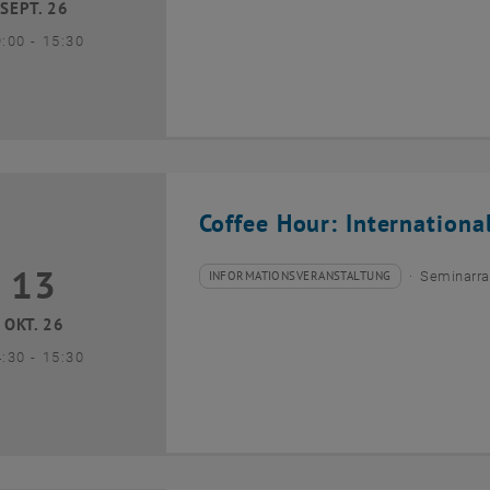
SEPT. 26
bis
9:00
-
15:30
Coffee Hour: Internationa
13
3 Oktober 2026
INFORMATIONSVERANSTALTUNG
Seminarra
Veranstaltungstyp:
Veranstaltungsort:
OKT. 26
bis
4:30
-
15:30