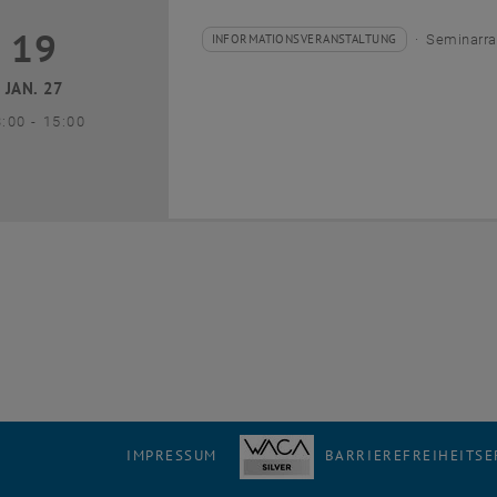
19
9 Januar 2027
INFORMATIONSVERANSTALTUNG
Seminarra
Veranstaltungstyp:
Veranstaltungsort:
JAN. 27
bis
3:00
-
15:00
IMPRESSUM
BARRIEREFREIHEITS