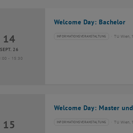
Welcome Day: Bachelor
14
4 September 2026
INFORMATIONSVERANSTALTUNG
TU Wien, 
Veranstaltungstyp:
Veranstaltungsort:
SEPT. 26
bis
9:00
-
15:30
Welcome Day: Master und
15
5 September 2026
INFORMATIONSVERANSTALTUNG
TU Wien, 
Veranstaltungstyp:
Veranstaltungsort: