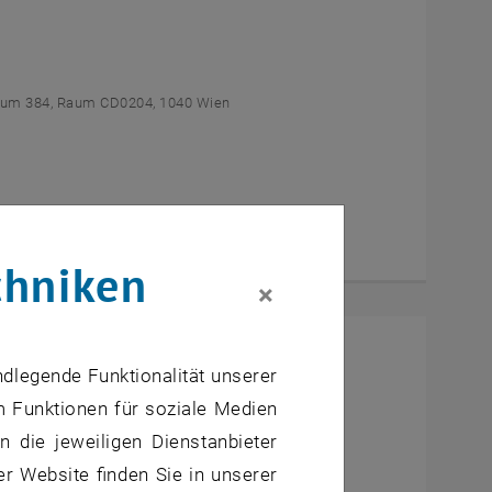
um 384, Raum CD0204, 1040 Wien
chniken
×
l Students
ndlegende Funktionalität unserer
m Funktionen für soziale Medien
um AE U1 - 7, 1040 Wien
 die jeweiligen Dienstanbieter
er Website finden Sie in unserer