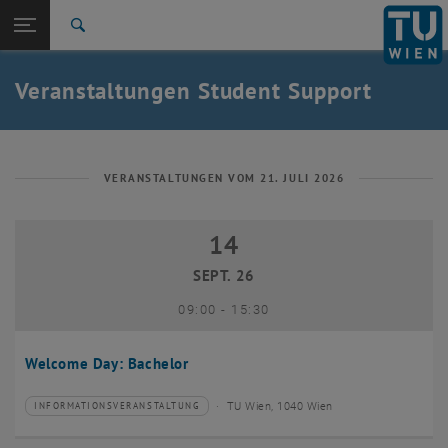
Studium
Seitennavigation öffnen
EN
TU Login
Forschung
Suche
International
Quicklinks
Veranstaltungen Student Support
Quicklinks-Menü umschalten
Karriere
Zur 1. Menü Ebene
Studium
Zurück zur letzten Ebene:
Student Support
Zurück: Subseiten von Student Support auflisten
VERANSTALTUNGEN VOM 21. JULI 2026
Veranstaltungen
14
14 September 2026
SEPT. 26
bis
09:00
-
15:30
Welcome Day: Bachelor
TU Wien, 1040 Wien
INFORMATIONSVERANSTALTUNG
Veranstaltungstyp:
Veranstaltungsort: