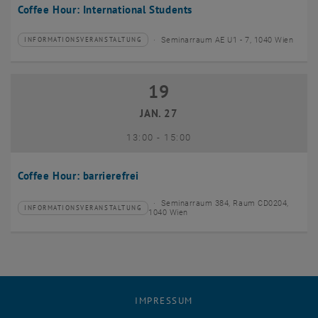
Coffee Hour: International Students
Seminarraum AE U1 - 7, 1040 Wien
INFORMATIONSVERANSTALTUNG
Veranstaltungstyp:
Veranstaltungsort:
19
19 Januar 2027
JAN. 27
bis
13:00
-
15:00
Coffee Hour: barrierefrei
Seminarraum 384, Raum CD0204,
INFORMATIONSVERANSTALTUNG
Veranstaltungstyp:
Veranstaltungsort:
1040 Wien
IMPRESSUM