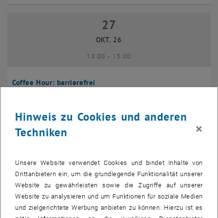
27
27 Oktober 2026
OKT. 26
bis
13:00
-
15:00
Coffee Hour: barrierefrei
Seminarraum 384, Raum CD0204,
INFORMATIONSVERANSTALTUNG
Veranstaltungstyp:
Veranstaltungsort:
1040 Wien
Hinweis zu Cookies und anderen
×
Techniken
10
10 November 2026
NOV. 26
Unsere Website verwendet Cookies und bindet Inhalte von
bis
13:00
-
14:00
Drittanbietern ein, um die grundlegende Funktionalität unserer
Website zu gewährleisten sowie die Zugriffe auf unserer
Website zu analysieren und um Funktionen für soziale Medien
Coffee Hour: International Students
und zielgerichtete Werbung anbieten zu können. Hierzu ist es