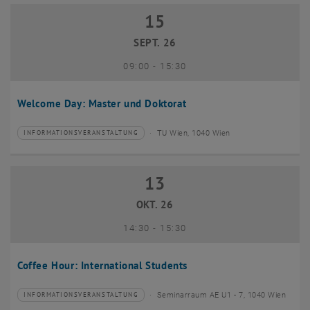
15
15 September 2026
SEPT. 26
bis
09:00
-
15:30
Welcome Day: Master und Doktorat
TU Wien, 1040 Wien
INFORMATIONSVERANSTALTUNG
Veranstaltungstyp:
Veranstaltungsort:
13
13 Oktober 2026
OKT. 26
bis
14:30
-
15:30
Coffee Hour: International Students
Seminarraum AE U1 - 7, 1040 Wien
INFORMATIONSVERANSTALTUNG
Veranstaltungstyp:
Veranstaltungsort: