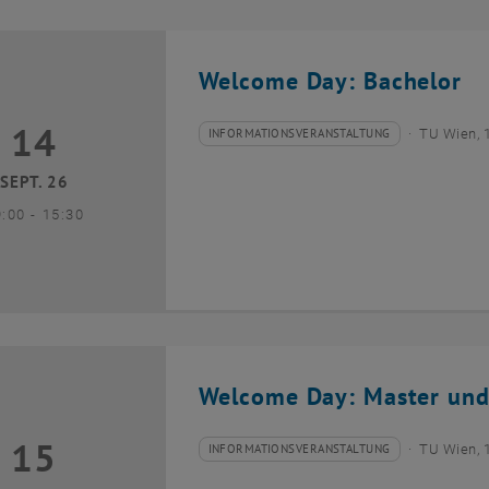
Welcome Day: Bachelor
14
4 September 2026
INFORMATIONSVERANSTALTUNG
TU Wien, 
Veranstaltungstyp:
Veranstaltungsort:
SEPT. 26
bis
9:00
-
15:30
Welcome Day: Master und
15
5 September 2026
INFORMATIONSVERANSTALTUNG
TU Wien, 
Veranstaltungstyp:
Veranstaltungsort: