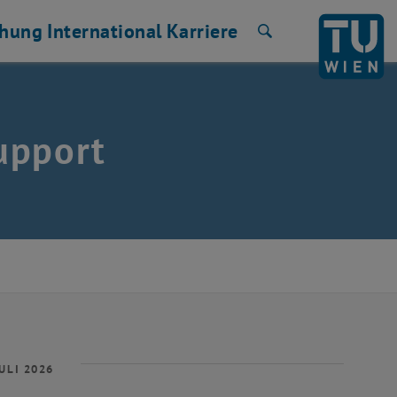
chung
International
Karriere
Suche
upport
ULI 2026