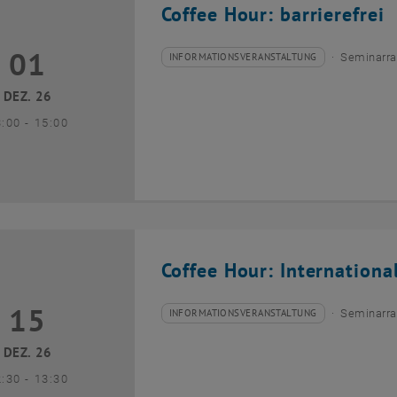
Coffee Hour: barrierefrei
01
1 Dezember 2026
INFORMATIONSVERANSTALTUNG
Seminarra
Veranstaltungstyp:
Veranstaltungsort:
DEZ. 26
bis
3:00
-
15:00
Coffee Hour: Internationa
15
5 Dezember 2026
INFORMATIONSVERANSTALTUNG
Seminarra
Veranstaltungstyp:
Veranstaltungsort:
DEZ. 26
bis
2:30
-
13:30