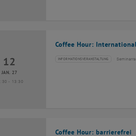
Coffee Hour: Internationa
12
2 Januar 2027
INFORMATIONSVERANSTALTUNG
Seminarra
Veranstaltungstyp:
Veranstaltungsort:
JAN. 27
bis
2:30
-
13:30
Coffee Hour: barrierefrei