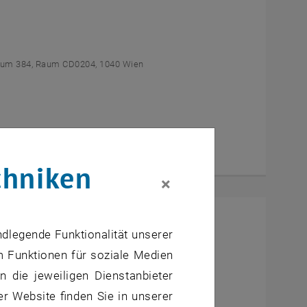
um 384, Raum CD0204, 1040 Wien
chniken
×
l Students
ndlegende Funktionalität unserer
m Funktionen für soziale Medien
um AE U1 - 7, 1040 Wien
 die jeweiligen Dienstanbieter
er Website finden Sie in unserer