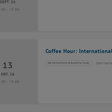
SEPT. 26
bis
9:00
-
15:30
Coffee Hour: Internationa
13
3 Oktober 2026
INFORMATIONSVERANSTALTUNG
Seminarra
Veranstaltungstyp:
Veranstaltungsort:
OKT. 26
bis
4:30
-
15:30