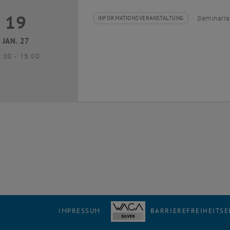
19
9 Januar 2027
INFORMATIONSVERANSTALTUNG
Seminarra
Veranstaltungstyp:
Veranstaltungsort:
JAN. 27
bis
3:00
-
15:00
IMPRESSUM
BARRIEREFREIHEITS