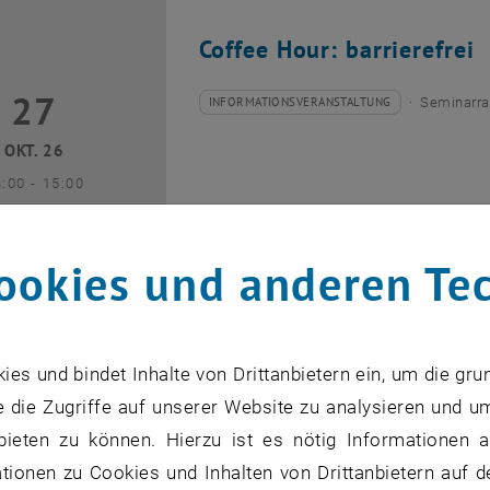
Coffee Hour: barrierefrei
27
7 Oktober 2026
INFORMATIONSVERANSTALTUNG
Seminarra
Veranstaltungstyp:
Veranstaltungsort:
OKT. 26
bis
3:00
-
15:00
ookies und anderen Te
Coffee Hour: Internationa
s und bindet Inhalte von Drittanbietern ein, um die gru
 die Zugriffe auf unserer Website zu analysieren und u
10
0 November 2026
INFORMATIONSVERANSTALTUNG
Seminarra
Veranstaltungstyp:
Veranstaltungsort:
bieten zu können. Hierzu ist es nötig Informationen an
NOV. 26
ionen zu Cookies und Inhalten von Drittanbietern auf d