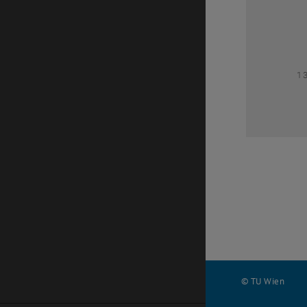
1
1
© TU Wien
#