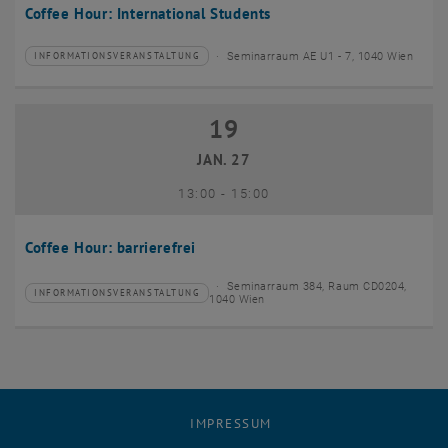
Coffee Hour: International Students
Seminarraum AE U1 - 7, 1040 Wien
INFORMATIONSVERANSTALTUNG
Veranstaltungstyp:
Veranstaltungsort:
19
19 Januar 2027
JAN. 27
bis
13:00
-
15:00
Coffee Hour: barrierefrei
Seminarraum 384, Raum CD0204,
INFORMATIONSVERANSTALTUNG
Veranstaltungstyp:
Veranstaltungsort:
1040 Wien
IMPRESSUM