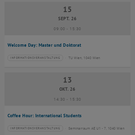
15
15 September 2026
SEPT. 26
bis
09:00
-
15:30
Welcome Day: Master und Doktorat
TU Wien, 1040 Wien
INFORMATIONSVERANSTALTUNG
Veranstaltungstyp:
Veranstaltungsort:
13
13 Oktober 2026
OKT. 26
bis
14:30
-
15:30
Coffee Hour: International Students
Seminarraum AE U1 - 7, 1040 Wien
INFORMATIONSVERANSTALTUNG
Veranstaltungstyp:
Veranstaltungsort: