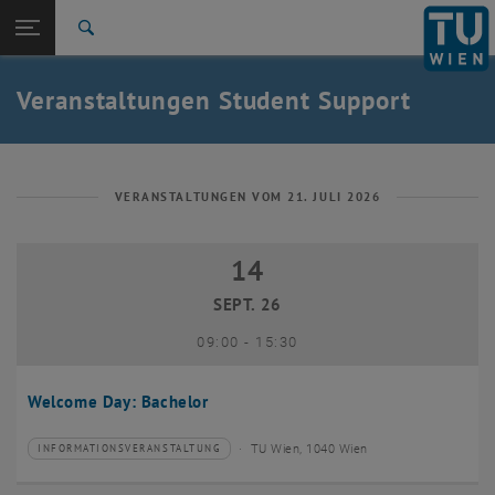
Studium
Seitennavigation öffnen
EN
TU Login
Forschung
Suche
International
Quicklinks
Veranstaltungen Student Support
Quicklinks-Menü umschalten
Karriere
Zur 1. Menü Ebene
Studium
Zurück zur letzten Ebene:
Student Support
Zurück: Subseiten von Student Support auflisten
VERANSTALTUNGEN VOM 21. JULI 2026
Veranstaltungen
14
14 September 2026
SEPT. 26
bis
09:00
-
15:30
Welcome Day: Bachelor
TU Wien, 1040 Wien
INFORMATIONSVERANSTALTUNG
Veranstaltungstyp:
Veranstaltungsort: