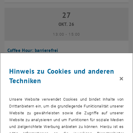
27
27 Oktober 2026
OKT. 26
bis
13:00
-
15:00
Coffee Hour: barrierefrei
Seminarraum 384, Raum CD0204,
INFORMATIONSVERANSTALTUNG
Veranstaltungstyp:
Veranstaltungsort:
1040 Wien
Hinweis zu Cookies und anderen
×
Techniken
10
10 November 2026
NOV. 26
Unsere Website verwendet Cookies und bindet Inhalte von
bis
13:00
-
14:00
Drittanbietern ein, um die grundlegende Funktionalität unserer
Website zu gewährleisten sowie die Zugriffe auf unserer
Website zu analysieren und um Funktionen für soziale Medien
Coffee Hour: International Students
und zielgerichtete Werbung anbieten zu können. Hierzu ist es