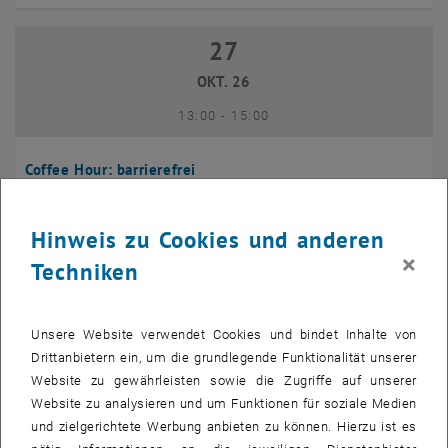
27
27 Oktober 2026
OKT. 26
bis
13:00
-
15:00
Coffee Hour: barrierefrei
Seminarraum 384, Raum CD0204,
INFORMATIONSVERANSTALTUNG
Veranstaltungstyp:
Veranstaltungsort:
1040 Wien
Hinweis zu Cookies und anderen
×
Techniken
10
10 November 2026
NOV. 26
Unsere Website verwendet Cookies und bindet Inhalte von
bis
13:00
-
14:00
Drittanbietern ein, um die grundlegende Funktionalität unserer
Website zu gewährleisten sowie die Zugriffe auf unserer
Website zu analysieren und um Funktionen für soziale Medien
Coffee Hour: International Students
und zielgerichtete Werbung anbieten zu können. Hierzu ist es