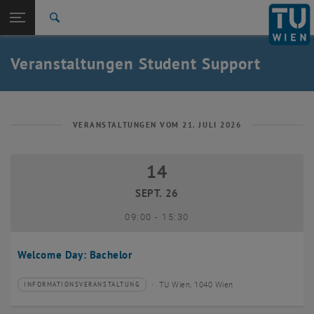
Studium
Seitennavigation öffnen
EN
TU Login
Forschung
Suche
International
Quicklinks
Veranstaltungen Student Support
Quicklinks-Menü umschalten
Karriere
Zur 1. Menü Ebene
Studium
Zurück zur letzten Ebene:
Student Support
Zurück: Subseiten von Student Support auflisten
VERANSTALTUNGEN VOM 21. JULI 2026
Veranstaltungen
14
14 September 2026
SEPT. 26
bis
09:00
-
15:30
Welcome Day: Bachelor
TU Wien, 1040 Wien
INFORMATIONSVERANSTALTUNG
Veranstaltungstyp:
Veranstaltungsort: