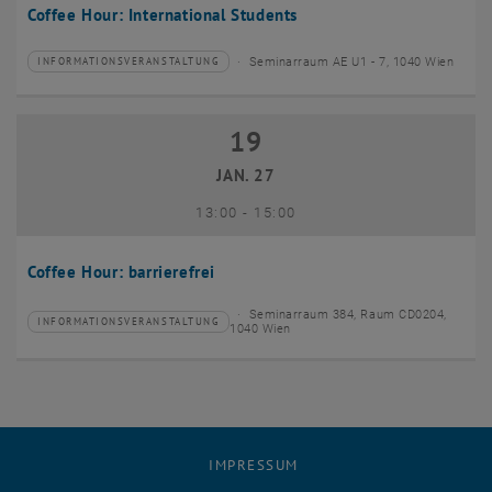
Coffee Hour: International Students
Seminarraum AE U1 - 7, 1040 Wien
INFORMATIONSVERANSTALTUNG
Veranstaltungstyp:
Veranstaltungsort:
19
19 Januar 2027
JAN. 27
bis
13:00
-
15:00
Coffee Hour: barrierefrei
Seminarraum 384, Raum CD0204,
INFORMATIONSVERANSTALTUNG
Veranstaltungstyp:
Veranstaltungsort:
1040 Wien
IMPRESSUM