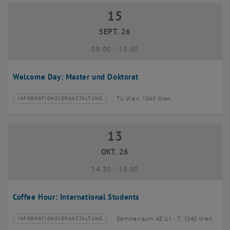
15
15 September 2026
SEPT. 26
bis
09:00
-
15:30
Welcome Day: Master und Doktorat
TU Wien, 1040 Wien
INFORMATIONSVERANSTALTUNG
Veranstaltungstyp:
Veranstaltungsort:
13
13 Oktober 2026
OKT. 26
bis
14:30
-
15:30
Coffee Hour: International Students
Seminarraum AE U1 - 7, 1040 Wien
INFORMATIONSVERANSTALTUNG
Veranstaltungstyp:
Veranstaltungsort: