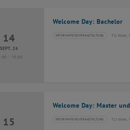
Welcome Day: Bachelor
14
4 September 2026
INFORMATIONSVERANSTALTUNG
TU Wien, 
Veranstaltungstyp:
Veranstaltungsort:
SEPT. 26
bis
9:00
-
15:30
Welcome Day: Master und
15
5 September 2026
INFORMATIONSVERANSTALTUNG
TU Wien, 
Veranstaltungstyp:
Veranstaltungsort: