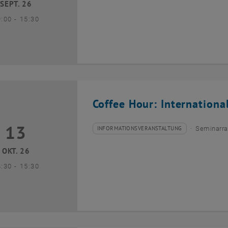
SEPT. 26
bis
9:00
-
15:30
Coffee Hour: Internationa
13
3 Oktober 2026
INFORMATIONSVERANSTALTUNG
Seminarra
Veranstaltungstyp:
Veranstaltungsort:
OKT. 26
bis
4:30
-
15:30