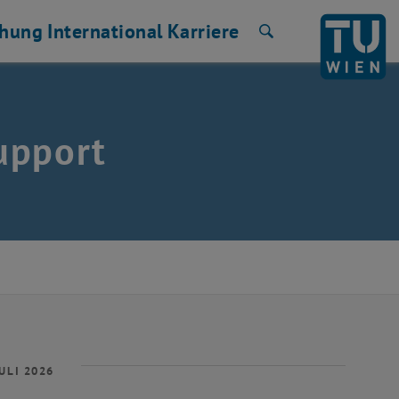
chung
International
Karriere
Suche
upport
ULI 2026