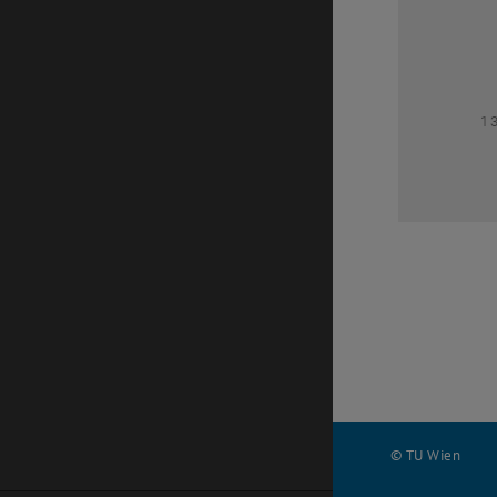
1
1
© TU Wien
#