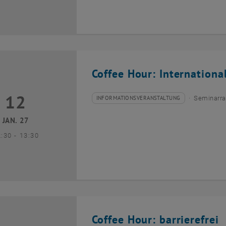
Coffee Hour: Internationa
12
2 Januar 2027
INFORMATIONSVERANSTALTUNG
Seminarra
Veranstaltungstyp:
Veranstaltungsort:
JAN. 27
bis
2:30
-
13:30
Coffee Hour: barrierefrei