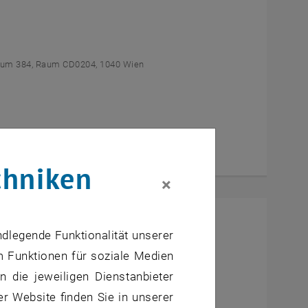
um 384, Raum CD0204, 1040 Wien
chniken
×
l Students
ndlegende Funktionalität unserer
m Funktionen für soziale Medien
um AE U1 - 7, 1040 Wien
 die jeweiligen Dienstanbieter
er Website finden Sie in unserer