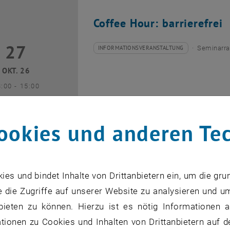
Coffee Hour: barrierefrei
27
7 Oktober 2026
INFORMATIONSVERANSTALTUNG
Seminarra
Veranstaltungstyp:
Veranstaltungsort:
OKT. 26
bis
3:00
-
15:00
ookies und anderen Te
Coffee Hour: Internationa
s und bindet Inhalte von Drittanbietern ein, um die gru
 die Zugriffe auf unserer Website zu analysieren und u
10
0 November 2026
INFORMATIONSVERANSTALTUNG
Seminarra
Veranstaltungstyp:
Veranstaltungsort:
bieten zu können. Hierzu ist es nötig Informationen an
NOV. 26
ionen zu Cookies und Inhalten von Drittanbietern auf d