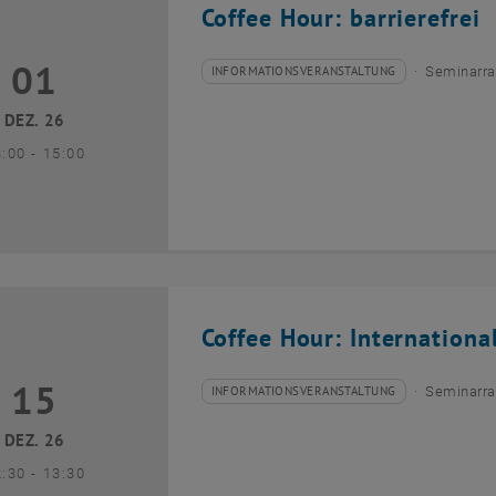
Coffee Hour: barrierefrei
01
1 Dezember 2026
INFORMATIONSVERANSTALTUNG
Seminarra
Veranstaltungstyp:
Veranstaltungsort:
DEZ. 26
bis
3:00
-
15:00
Coffee Hour: Internationa
15
5 Dezember 2026
INFORMATIONSVERANSTALTUNG
Seminarra
Veranstaltungstyp:
Veranstaltungsort:
DEZ. 26
bis
2:30
-
13:30