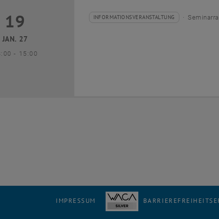
19
9 Januar 2027
INFORMATIONSVERANSTALTUNG
Seminarra
Veranstaltungstyp:
Veranstaltungsort:
JAN. 27
bis
3:00
-
15:00
IMPRESSUM
BARRIEREFREIHEITS