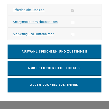
Erforderliche Cookies zulassen
Erforderliche Cookies
IMPRESSUM
Statistik Cookies zulassen
Anonymisierte Webstatistiken
BARRIEREFREIHEITSERKLÄRUNG
Marketing Cookies zulassen
Marketing und Drittanbieter
DATENSCHUTZERKLÄRUNG (PDF)
AUSWAHL SPEICHERN UND ZUSTIMMEN
COOKIEEINSTELLUNGEN
NUR ERFORDERLICHE COOKIES
© TU Wien
# 120057
ALLEN COOKIES ZUSTIMMEN