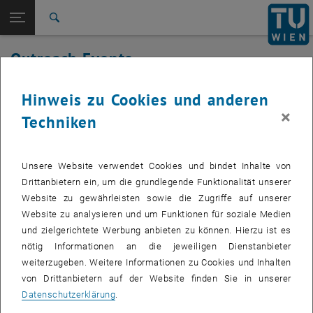
Studium
Seitennavigation öffnen
TU Login
Forschung
Suche
International
Outreach Events
Quicklinks
Quicklinks-Menü umschalten
Karriere
Hinweis zu Cookies und anderen
Zur 1. Menü Ebene
Studium
VERANSTALTUNGEN VOM 21. JULI 2026
×
Techniken
Zurück zur letzten Ebene:
Schüler_innen
Zurück: Subseiten von Schüler_innen auflisten
17
–
04
Outreach Events
17 März 2026 bis 04 September 2026
Unsere Website verwendet Cookies und bindet Inhalte von
MÄRZ 26
SEPT. 26
Drittanbietern ein, um die grundlegende Funktionalität unserer
Website zu gewährleisten sowie die Zugriffe auf unserer
Ausstellung: 3D-Druck-Innovationen der TU Wien: von
Website zu analysieren und um Funktionen für soziale Medien
der Forschung zur Praxis
und zielgerichtete Werbung anbieten zu können. Hierzu ist es
nötig Informationen an die jeweiligen Dienstanbieter
TU Wien Bibliothek, 1040 Wien Davis (EG) und
AUSSTELLUNG
weiterzugeben. Weitere Informationen zu Cookies und Inhalten
Veranstaltungstyp:
Veranstaltungsort:
Stiegenhaus 1.-5.Stock
von Drittanbietern auf der Website finden Sie in unserer
Datenschutzerklärung
.