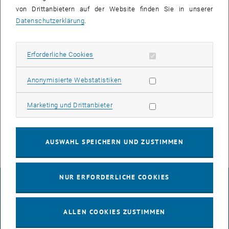
von Drittanbietern auf der Website finden Sie in unserer
Datenschutzerklärung
.
EVENT HINZUFÜGEN
Erforderliche Cookies zulassen
Erforderliche Cookies
Such
Statistik Cookies zulassen
Anonymisierte Webstatistiken
VERANSTALTUNGEN AM 17. JANUAR 2026
Marketing Cookies zulassen
Marketing und Drittanbieter
Es gibt keine Veranstaltungen in der aktuellen Ansicht.
AUSWAHL SPEICHERN UND ZUSTIMMEN
NUR ERFORDERLICHE COOKIES
IMPRESSUM
ALLEN COOKIES ZUSTIMMEN
BARRIEREFREIHEITSERKLÄRUNG