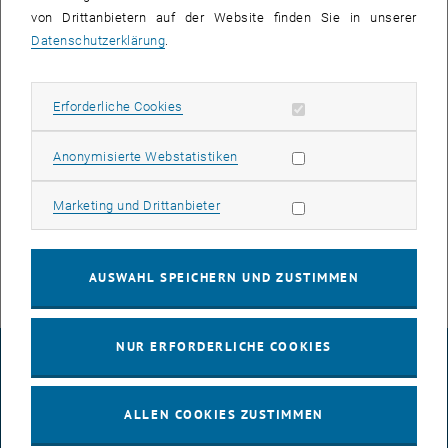
von Drittanbietern auf der Website finden Sie in unserer
Datenschutzerklärung
.
EVENT HINZUFÜGEN
Erforderliche Cookies zulassen
Erforderliche Cookies
Such
Statistik Cookies zulassen
Anonymisierte Webstatistiken
VERANSTALTUNGEN AM 29. DEZEMBER 2025
Marketing Cookies zulassen
Marketing und Drittanbieter
Es gibt keine Veranstaltungen in der aktuellen Ansicht.
AUSWAHL SPEICHERN UND ZUSTIMMEN
NUR ERFORDERLICHE COOKIES
IMPRESSUM
ALLEN COOKIES ZUSTIMMEN
BARRIEREFREIHEITSERKLÄRUNG