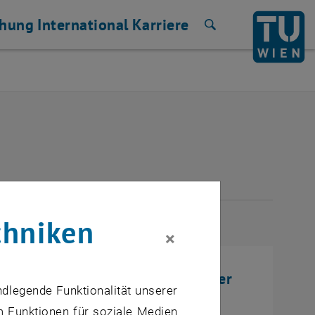
chung
International
Karriere
Suche
ULI 2026
chniken
×
novationen der TU Wien: von der
ndlegende Funktionalität unserer
m Funktionen für soziale Medien