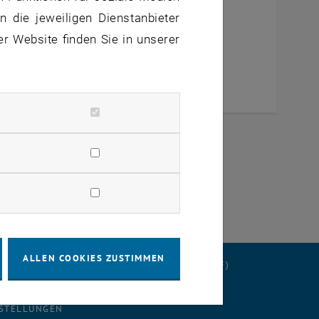
 die jeweiligen Dienstanbieter
 Wien Davis (EG) und Stiegenhaus 1.-5.Stock
er Website finden Sie in unserer
ALLEN COOKIES ZUSTIMMEN
ERKLÄRUNG
DATENSCHUTZERKLÄRUNG (PDF)
STELLUNGEN