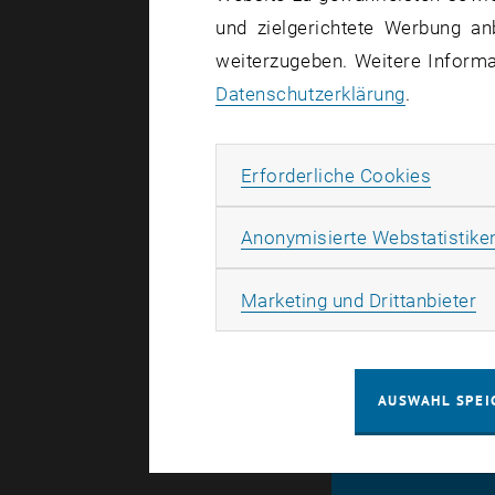
1
und zielgerichtete Werbung an
MÄRZ 
weiterzugeben. Weitere Informat
Datenschutzerklärung
.
Erforde
Erforderliche Cookies
Anonymisierte Webstatistike
Ma
Marketing und Drittanbieter
AUSWAHL SPEI
© TU Wien
#
120057