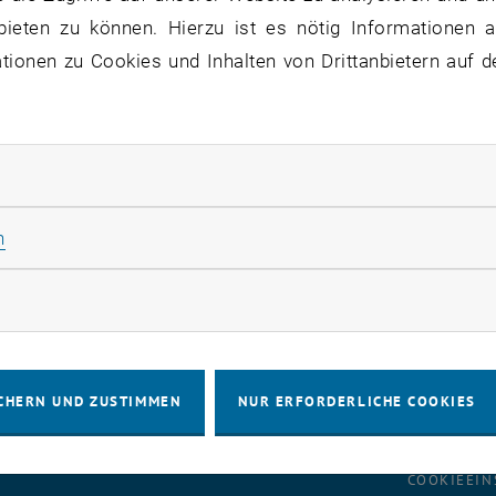
7
–
04
17 März 2026 bis 04 September 2026
bieten zu können. Hierzu ist es nötig Informationen an
AUSSTELLUNG
TU Wien Bibliothek, 1040
Veranstaltungstyp:
Veranstaltungsort:
26
SEPT. 26
ionen zu Cookies und Inhalten von Drittanbietern auf d
rliche Cookies zulassen
Statistik Cookies zulassen
n
rketing Cookies zulassen
CHERN UND ZUSTIMMEN
NUR ERFORDERLICHE COOKIES
IMPRESSUM
BARRIEREFREIHEITS
COOKIEEIN