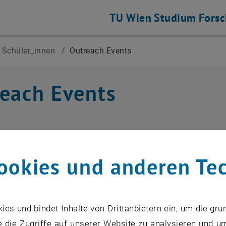
TU Wien
Studium
Fors
Schüler_innen
/
Outreach Events
each Events
VERANSTALTUNGEN VOM 14. J
ookies und anderen Te
Ausstellung: 3D-Druck-In
s und bindet Inhalte von Drittanbietern ein, um die gru
Forschung zur Praxis
 die Zugriffe auf unserer Website zu analysieren und u