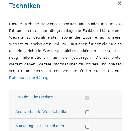
×
Techniken
28 August 2023
29 August 2023
30 August 2023
31 August 2023
1 September 2023
2 September 2023
3 September 2023
Zurück zu vergangene Veranstaltungen
Unsere Website verwendet Cookies und bindet Inhalte von
Drittanbietern ein, um die grundlegende Funktionalität unserer
Website zu gewährleisten sowie die Zugriffe auf unserer
Informationen
Website zu analysieren und um Funktionen für soziale Medien
Hier finden Sie eine Übersicht der bereits stattgefundenen
und zielgerichtete Werbung anbieten zu können. Hierzu ist es
Veranstaltungen des Fachbereichs "Hochschuldidaktik -
nötig Informationen an die jeweiligen Dienstanbieter
focus:lehre".
weiterzugeben. Weitere Informationen zu Cookies und Inhalten
VERANSTALTUNGEN AM 31. AUGUST 2023
von Drittanbietern auf der Website finden Sie in unserer
Datenschutzerklärung
.
Es gibt keine Veranstaltungen in der aktuellen Ansicht.
Erforderliche Cookies zulassen
Erforderliche Cookies
Datum auswählen
August
2023
Nächs
Statistik Cookies zulassen
Anonymisierte Webstatistiken
MO
DI
MI
DO
FR
SA
SO
Marketing Cookies zulassen
Marketing und Drittanbieter