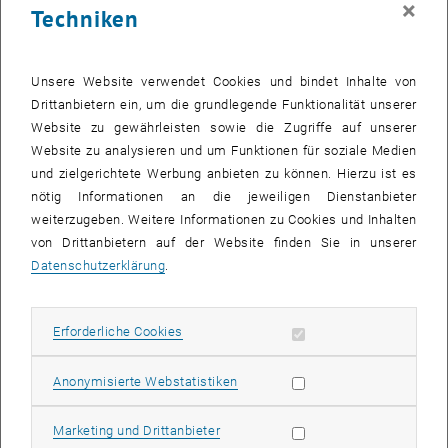
×
Techniken
28 August 2023
29 August 2023
30 August 2023
31 August 2023
1 September 2023
2 September 2023
3 September 2023
Zurück zu vergangene Veranstaltungen
Unsere Website verwendet Cookies und bindet Inhalte von
Drittanbietern ein, um die grundlegende Funktionalität unserer
Website zu gewährleisten sowie die Zugriffe auf unserer
Informationen
Website zu analysieren und um Funktionen für soziale Medien
Hier finden Sie eine Übersicht der bereits stattgefundenen
und zielgerichtete Werbung anbieten zu können. Hierzu ist es
Veranstaltungen des Fachbereichs "Hochschuldidaktik -
nötig Informationen an die jeweiligen Dienstanbieter
focus:lehre".
weiterzugeben. Weitere Informationen zu Cookies und Inhalten
VERANSTALTUNGEN AM 30. AUGUST 2023
von Drittanbietern auf der Website finden Sie in unserer
Datenschutzerklärung
.
Es gibt keine Veranstaltungen in der aktuellen Ansicht.
Erforderliche Cookies zulassen
Erforderliche Cookies
Datum auswählen
August
2023
Nächs
Statistik Cookies zulassen
Anonymisierte Webstatistiken
MO
DI
MI
DO
FR
SA
SO
Marketing Cookies zulassen
Marketing und Drittanbieter