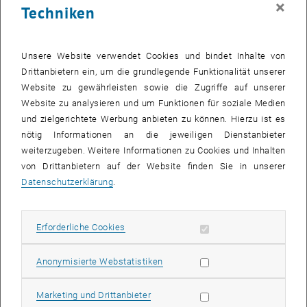
×
Techniken
28 August 2023
29 August 2023
30 August 2023
31 August 2023
1 September 2023
2 September 2023
3 September 2023
Zurück zu vergangene Veranstaltungen
Unsere Website verwendet Cookies und bindet Inhalte von
Drittanbietern ein, um die grundlegende Funktionalität unserer
Website zu gewährleisten sowie die Zugriffe auf unserer
Informationen
Website zu analysieren und um Funktionen für soziale Medien
Hier finden Sie eine Übersicht der bereits stattgefundenen
und zielgerichtete Werbung anbieten zu können. Hierzu ist es
Veranstaltungen des Fachbereichs "Hochschuldidaktik -
nötig Informationen an die jeweiligen Dienstanbieter
focus:lehre".
weiterzugeben. Weitere Informationen zu Cookies und Inhalten
VERANSTALTUNGEN AM 18. AUGUST 2023
von Drittanbietern auf der Website finden Sie in unserer
Datenschutzerklärung
.
Es gibt keine Veranstaltungen in der aktuellen Ansicht.
Erforderliche Cookies zulassen
Erforderliche Cookies
Datum auswählen
August
2023
Nächs
Statistik Cookies zulassen
Anonymisierte Webstatistiken
MO
DI
MI
DO
FR
SA
SO
Marketing Cookies zulassen
Marketing und Drittanbieter