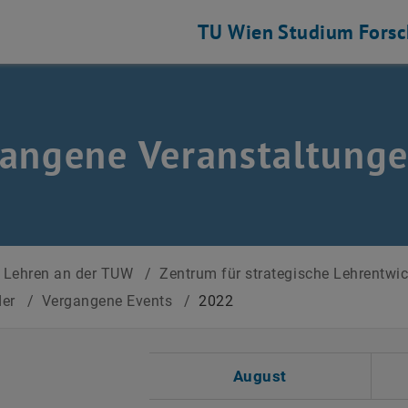
TU Wien
Studium
Fors
angene Veranstaltung
Lehren an der TUW
/
Zentrum für strategische Lehrentwi
der
/
Vergangene Events
/
2022
 auswählen
August