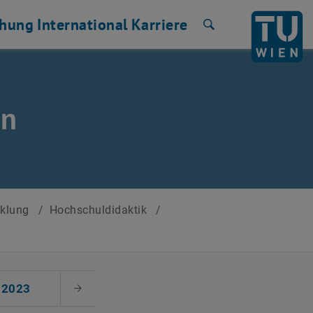
chung
International
Karriere
Suche
en
cklung
/
Hochschuldidaktik
/
2023
Nächster Monat