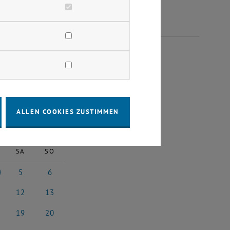
GUST 2023
ALLEN COOKIES ZUSTIMMEN
2023
Nächster Monat
SA
SO
5
6
st 2023
5 August 2023
6 August 2023
12
13
3
ust 2023
12 August 2023
13 August 2023
19
20
3
ust 2023
19 August 2023
20 August 2023