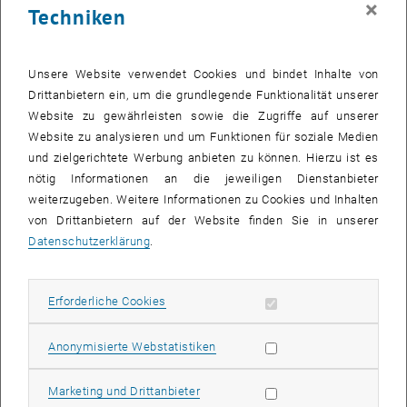
×
Techniken
24 November 2025
25 November 2025
26 November 2025
27 November 2025
28 November 2025
29 November 2025
30 November 2025
Zurück zu vergangene Veranstaltungen
Unsere Website verwendet Cookies und bindet Inhalte von
Drittanbietern ein, um die grundlegende Funktionalität unserer
Website zu gewährleisten sowie die Zugriffe auf unserer
Informationen
Website zu analysieren und um Funktionen für soziale Medien
Hier finden Sie eine Übersicht der bereits stattgefundenen
und zielgerichtete Werbung anbieten zu können. Hierzu ist es
Veranstaltungen des Fachbereichs "Hochschuldidaktik -
nötig Informationen an die jeweiligen Dienstanbieter
focus:lehre".
weiterzugeben. Weitere Informationen zu Cookies und Inhalten
VERANSTALTUNGEN AM 27. NOVEMBER 2025
von Drittanbietern auf der Website finden Sie in unserer
Datenschutzerklärung
.
Es gibt keine Veranstaltungen in der aktuellen Ansicht.
Erforderliche Cookies zulassen
Erforderliche Cookies
Datum auswählen
November
2025
Voriger Monat
Nächs
Statistik Cookies zulassen
Anonymisierte Webstatistiken
MO
DI
MI
DO
FR
SA
SO
Marketing Cookies zulassen
Marketing und Drittanbieter