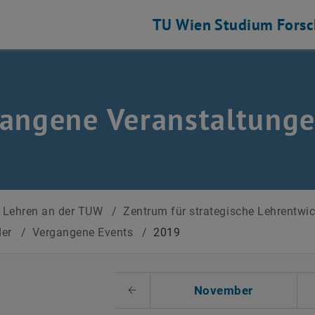
TU Wien
Studium
Fors
angene Veranstaltung
Lehren an der TUW
/
Zentrum für strategische Lehrentwi
der
/
Vergangene Events
/
2019
 auswählen
November
Voriger Monat