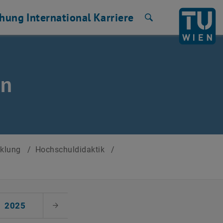
chung
International
Karriere
Suche
en
cklung
/
Hochschuldidaktik
/
2025
Nächster Monat