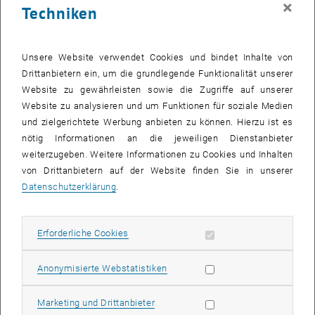
×
Techniken
24 November 2025
25 November 2025
26 November 2025
27 November 2025
28 November 2025
29 November 2025
30 November 2025
Zurück zu vergangene Veranstaltungen
Unsere Website verwendet Cookies und bindet Inhalte von
Drittanbietern ein, um die grundlegende Funktionalität unserer
Website zu gewährleisten sowie die Zugriffe auf unserer
Informationen
Website zu analysieren und um Funktionen für soziale Medien
Hier finden Sie eine Übersicht der bereits stattgefundenen
und zielgerichtete Werbung anbieten zu können. Hierzu ist es
Veranstaltungen des Fachbereichs "Hochschuldidaktik -
nötig Informationen an die jeweiligen Dienstanbieter
focus:lehre".
weiterzugeben. Weitere Informationen zu Cookies und Inhalten
VERANSTALTUNGEN AM 08. NOVEMBER 2025
von Drittanbietern auf der Website finden Sie in unserer
Datenschutzerklärung
.
Es gibt keine Veranstaltungen in der aktuellen Ansicht.
Erforderliche Cookies zulassen
Erforderliche Cookies
Datum auswählen
November
2025
Voriger Monat
Nächs
Statistik Cookies zulassen
Anonymisierte Webstatistiken
MO
DI
MI
DO
FR
SA
SO
Marketing Cookies zulassen
Marketing und Drittanbieter