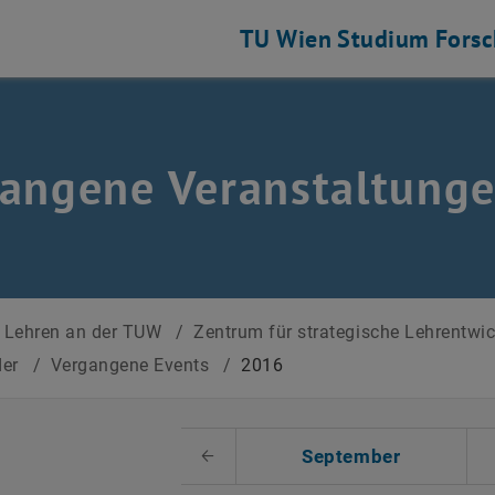
TU Wien
Studium
Fors
angene Veranstaltung
Lehren an der TUW
/
Zentrum für strategische Lehrentwi
der
/
Vergangene Events
/
2016
 auswählen
September
Voriger Monat