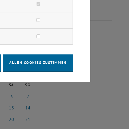
EMBER 2025
ALLEN COOKIES ZUSTIMMEN
2025
Nächster Monat
SA
SO
6
7
2025
tember 2025
6 September 2025
7 September 2025
13
14
 2025
ptember 2025
13 September 2025
14 September 2025
20
21
 2025
ptember 2025
20 September 2025
21 September 2025