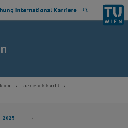
chung
International
Karriere
Suche
en
cklung
/
Hochschuldidaktik
/
2025
Nächster Monat