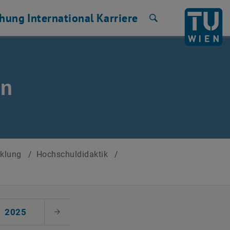
chung
International
Karriere
Suche
en
cklung
/
Hochschuldidaktik
/
2025
Nächster Monat