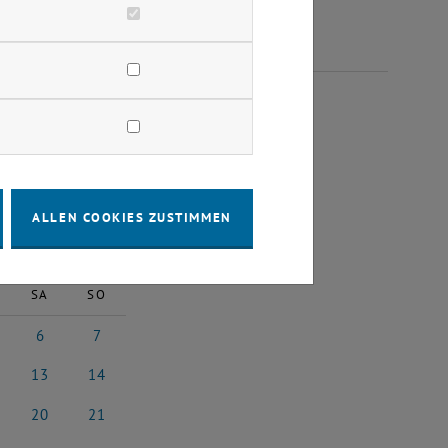
EMBER 2025
ALLEN COOKIES ZUSTIMMEN
2025
Nächster Monat
SA
SO
6
7
2025
tember 2025
6 September 2025
7 September 2025
13
14
 2025
ptember 2025
13 September 2025
14 September 2025
20
21
 2025
ptember 2025
20 September 2025
21 September 2025