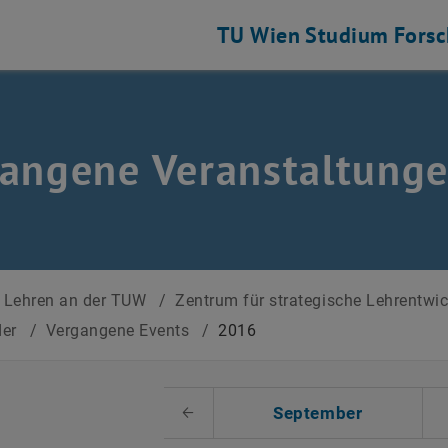
TU Wien
Studium
Fors
angene Veranstaltung
Lehren an der TUW
/
Zentrum für strategische Lehrentwi
der
/
Vergangene Events
/
2016
 auswählen
September
Voriger Monat