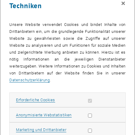
×
Techniken
27 Oktober 2025
28 Oktober 2025
29 Oktober 2025
30 Oktober 2025
31 Oktober 2025
1 November 2025
2 November 2025
Zurück zu vergangene Veranstaltungen
Unsere Website verwendet Cookies und bindet Inhalte von
Drittanbietern ein, um die grundlegende Funktionalität unserer
Website zu gewährleisten sowie die Zugriffe auf unserer
Informationen
Website zu analysieren und um Funktionen für soziale Medien
Hier finden Sie eine Übersicht der bereits stattgefundenen
und zielgerichtete Werbung anbieten zu können. Hierzu ist es
Veranstaltungen des Fachbereichs "Hochschuldidaktik -
nötig Informationen an die jeweiligen Dienstanbieter
focus:lehre".
weiterzugeben. Weitere Informationen zu Cookies und Inhalten
VERANSTALTUNGEN AM 05. OKTOBER 2025
von Drittanbietern auf der Website finden Sie in unserer
Datenschutzerklärung
.
Es gibt keine Veranstaltungen in der aktuellen Ansicht.
Erforderliche Cookies zulassen
Erforderliche Cookies
Datum auswählen
Oktober
2025
Voriger Monat
Nächs
Statistik Cookies zulassen
Anonymisierte Webstatistiken
MO
DI
MI
DO
FR
SA
SO
Marketing Cookies zulassen
Marketing und Drittanbieter