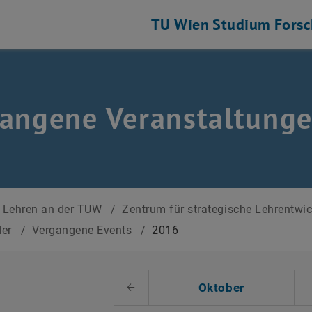
TU Wien
Studium
Fors
angene Veranstaltung
Lehren an der TUW
/
Zentrum für strategische Lehrentwi
der
/
Vergangene Events
/
2016
 auswählen
Oktober
Voriger Monat