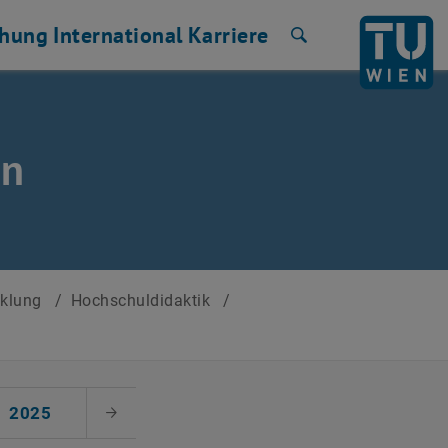
chung
International
Karriere
Suche
en
cklung
/
Hochschuldidaktik
/
2025
Nächster Monat