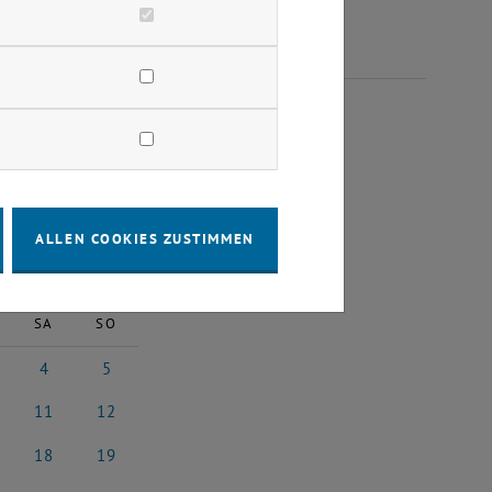
OBER 2025
ALLEN COOKIES ZUSTIMMEN
2025
Nächster Monat
SA
SO
4
5
5
ber 2025
4 Oktober 2025
5 Oktober 2025
11
12
5
ober 2025
11 Oktober 2025
12 Oktober 2025
18
19
25
ober 2025
18 Oktober 2025
19 Oktober 2025