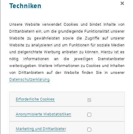
×
Techniken
28 April 2025
29 April 2025
30 April 2025
1 Mai 2025
2 Mai 2025
3 Mai 2025
4 Mai 2025
Zurück zu vergangene Veranstaltungen
Unsere Website verwendet Cookies und bindet Inhalte von
Drittanbietern ein, um die grundlegende Funktionalität unserer
Website zu gewährleisten sowie die Zugriffe auf unserer
Informationen
Website zu analysieren und um Funktionen für soziale Medien
Hier finden Sie eine Übersicht der bereits stattgefundenen
und zielgerichtete Werbung anbieten zu können. Hierzu ist es
Veranstaltungen des Fachbereichs "Hochschuldidaktik -
nötig Informationen an die jeweiligen Dienstanbieter
focus:lehre".
weiterzugeben. Weitere Informationen zu Cookies und Inhalten
VERANSTALTUNGEN AM 25. APRIL 2025
von Drittanbietern auf der Website finden Sie in unserer
Datenschutzerklärung
.
Es gibt keine Veranstaltungen in der aktuellen Ansicht.
Erforderliche Cookies zulassen
Erforderliche Cookies
Datum auswählen
April
2025
Voriger Monat
Nächs
Statistik Cookies zulassen
Anonymisierte Webstatistiken
MO
DI
MI
DO
FR
SA
SO
Marketing Cookies zulassen
Marketing und Drittanbieter