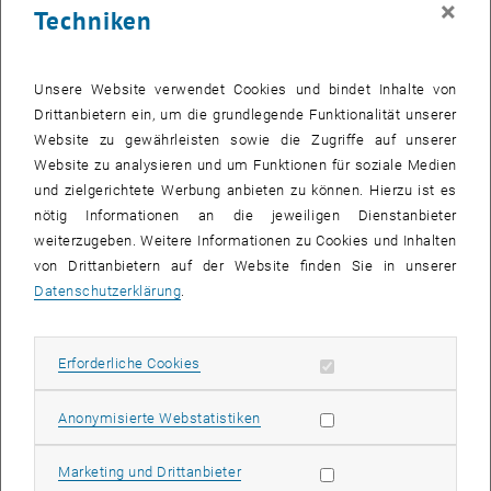
×
Techniken
28 April 2025
29 April 2025
30 April 2025
1 Mai 2025
2 Mai 2025
3 Mai 2025
4 Mai 2025
Zurück zu vergangene Veranstaltungen
Unsere Website verwendet Cookies und bindet Inhalte von
Drittanbietern ein, um die grundlegende Funktionalität unserer
Website zu gewährleisten sowie die Zugriffe auf unserer
Informationen
Website zu analysieren und um Funktionen für soziale Medien
Hier finden Sie eine Übersicht der bereits stattgefundenen
und zielgerichtete Werbung anbieten zu können. Hierzu ist es
Veranstaltungen des Fachbereichs "Hochschuldidaktik -
nötig Informationen an die jeweiligen Dienstanbieter
focus:lehre".
weiterzugeben. Weitere Informationen zu Cookies und Inhalten
VERANSTALTUNGEN AM 04. APRIL 2025
von Drittanbietern auf der Website finden Sie in unserer
Datenschutzerklärung
.
Es gibt keine Veranstaltungen in der aktuellen Ansicht.
Erforderliche Cookies zulassen
Erforderliche Cookies
Datum auswählen
April
2025
Voriger Monat
Nächs
Statistik Cookies zulassen
Anonymisierte Webstatistiken
MO
DI
MI
DO
FR
SA
SO
Marketing Cookies zulassen
Marketing und Drittanbieter