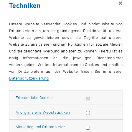
×
Techniken
28 April 2025
29 April 2025
30 April 2025
1 Mai 2025
2 Mai 2025
3 Mai 2025
4 Mai 2025
Zurück zu vergangene Veranstaltungen
Unsere Website verwendet Cookies und bindet Inhalte von
Drittanbietern ein, um die grundlegende Funktionalität unserer
Website zu gewährleisten sowie die Zugriffe auf unserer
Informationen
Website zu analysieren und um Funktionen für soziale Medien
Hier finden Sie eine Übersicht der bereits stattgefundenen
und zielgerichtete Werbung anbieten zu können. Hierzu ist es
Veranstaltungen des Fachbereichs "Hochschuldidaktik -
nötig Informationen an die jeweiligen Dienstanbieter
focus:lehre".
weiterzugeben. Weitere Informationen zu Cookies und Inhalten
VERANSTALTUNGEN AM 13. APRIL 2025
von Drittanbietern auf der Website finden Sie in unserer
Datenschutzerklärung
.
Es gibt keine Veranstaltungen in der aktuellen Ansicht.
Erforderliche Cookies zulassen
Erforderliche Cookies
Datum auswählen
April
2025
Voriger Monat
Nächs
Statistik Cookies zulassen
Anonymisierte Webstatistiken
MO
DI
MI
DO
FR
SA
SO
Marketing Cookies zulassen
Marketing und Drittanbieter