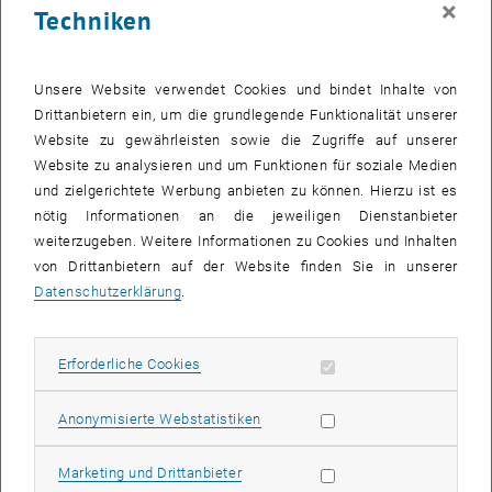
×
Techniken
25 März 2024
26 März 2024
27 März 2024
28 März 2024
29 März 2024
30 März 2024
31 März 2024
Zurück zu vergangene Veranstaltungen
Unsere Website verwendet Cookies und bindet Inhalte von
Drittanbietern ein, um die grundlegende Funktionalität unserer
Website zu gewährleisten sowie die Zugriffe auf unserer
Informationen
Website zu analysieren und um Funktionen für soziale Medien
Hier finden Sie eine Übersicht der bereits stattgefundenen
und zielgerichtete Werbung anbieten zu können. Hierzu ist es
Veranstaltungen des Fachbereichs "Hochschuldidaktik -
nötig Informationen an die jeweiligen Dienstanbieter
focus:lehre".
weiterzugeben. Weitere Informationen zu Cookies und Inhalten
VERANSTALTUNGEN AM 13. MÄRZ 2024
von Drittanbietern auf der Website finden Sie in unserer
Datenschutzerklärung
.
Es gibt keine Veranstaltungen in der aktuellen Ansicht.
Erforderliche Cookies zulassen
Erforderliche Cookies
Datum auswählen
März
2024
Voriger Monat
Nächs
Statistik Cookies zulassen
Anonymisierte Webstatistiken
MO
DI
MI
DO
FR
SA
SO
Marketing Cookies zulassen
Marketing und Drittanbieter