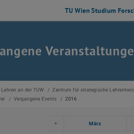
TU Wien
Studium
Fors
angene Veranstaltung
Lehren an der TUW
/
Zentrum für strategische Lehrentwi
der
/
Vergangene Events
/
2016
 auswählen
März
Voriger Monat