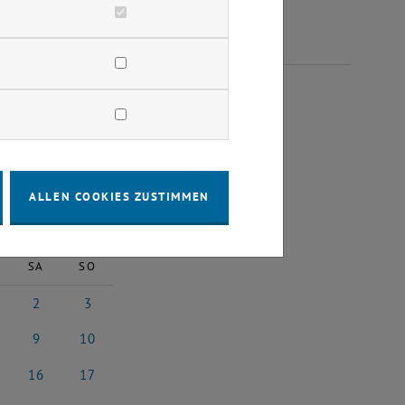
ÄRZ 2024
ALLEN COOKIES ZUSTIMMEN
2024
Nächster Monat
SA
SO
2
3
24
z 2024
2 März 2024
3 März 2024
9
10
z 2024
9 März 2024
10 März 2024
16
17
rz 2024
16 März 2024
17 März 2024