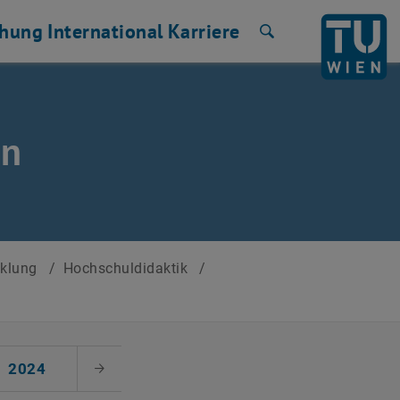
chung
International
Karriere
Suche
en
cklung
/
Hochschuldidaktik
/
2024
Nächster Monat